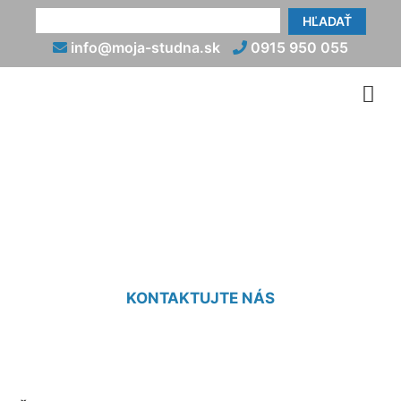
HĽADAŤ
info@moja-studna.sk
0915 950 055
Čistenie studne od piesku
Sandberg
KONTAKTUJTE NÁS