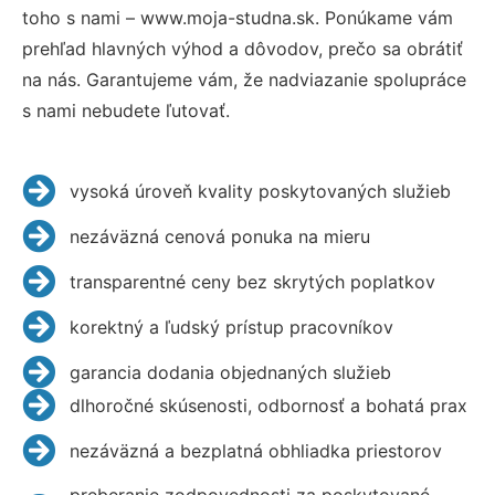
toho s nami – www.moja-studna.sk. Ponúkame vám
prehľad hlavných výhod a dôvodov, prečo sa obrátiť
na nás. Garantujeme vám, že nadviazanie spolupráce
s nami nebudete ľutovať.
vysoká úroveň kvality poskytovaných služieb
nezáväzná cenová ponuka na mieru
transparentné ceny bez skrytých poplatkov
korektný a ľudský prístup pracovníkov
garancia dodania objednaných služieb
dlhoročné skúsenosti, odbornosť a bohatá prax
nezáväzná a bezplatná obhliadka priestorov
preberanie zodpovednosti za poskytované