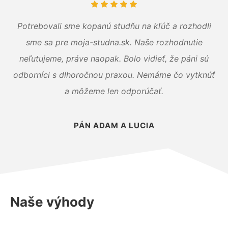
Potrebovali sme kopanú studňu na kľúč a rozhodli
sme sa pre moja-studna.sk. Naše rozhodnutie
neľutujeme, práve naopak. Bolo vidieť, že páni sú
odborníci s dlhoročnou praxou. Nemáme čo vytknúť
a môžeme len odporúčať.
PÁN ADAM A LUCIA
Naše výhody