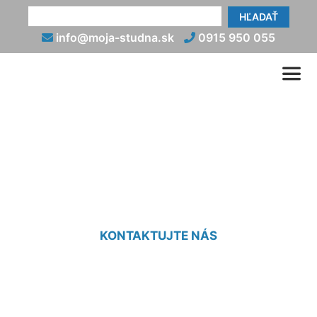
HĽADAŤ
info@moja-studna.sk
0915 950 055
Geologický prieskum
pozemku cena Borinka
KONTAKTUJTE NÁS