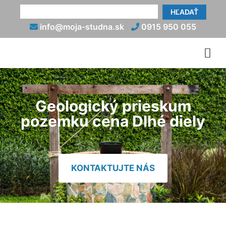
HĽADAŤ
info@moja-studna.sk
0915 950 055
Geologický prieskum
pozemku cena Dlhé diely
KONTAKTUJTE NÁS