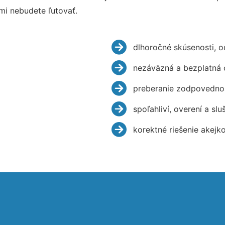
mi nebudete ľutovať.
dlhoročné skúsenosti, 
nezáväzná a bezplatná 
preberanie zodpovednos
spoľahliví, overení a slu
korektné riešenie akejk