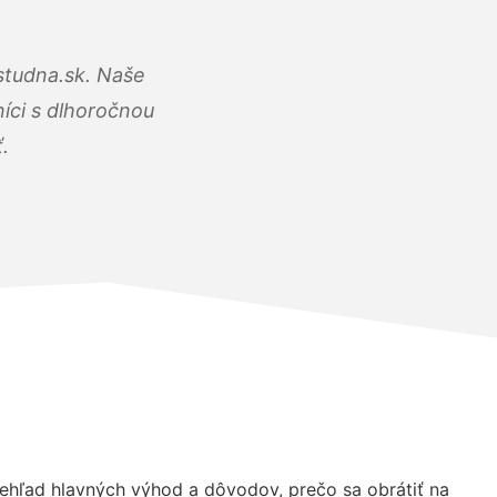
studna.sk. Naše
íci s dlhoročnou
.
hľad hlavných výhod a dôvodov, prečo sa obrátiť na