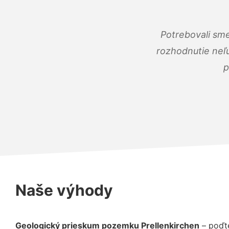
Potrebovali sme
rozhodnutie neľu
p
Naše výhody
Geologický prieskum pozemku Prellenkirchen
– poďte