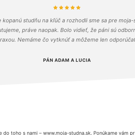
 kopanú studňu na kľúč a rozhodli sme sa pre moja-
tujeme, práve naopak. Bolo vidieť, že páni sú odborn
raxou. Nemáme čo vytknúť a môžeme len odporúčať
PÁN ADAM A LUCIA
 do toho s nami – www.moja-studna.sk. Ponúkame vám pre