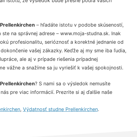
ali istotu, že výsledok bude presne podľa vašich
Prellenkirchen
– hľadáte istotu v podobe skúseností,
 ste na správnej adrese – www.moja-studna.sk. Inak
ú profesionalitu, serióznosť a korektné jednanie od
dokončenie vašej zákazky. Keďže aj my sme iba ľudia,
upráce, ale aj v prípade riešenia prípadnej
e vážne a snažíme sa ju vyriešiť k vašej spokojnosti.
Prellenkirchen
? S nami sa o výsledok nemusíte
ás pre viac informácií. Prezrite si aj ďalšie naše
enkirchen
,
Výdatnosť studne Prellenkirchen
.