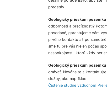
detailné poradenstvo, aby ste m
predstáv.
Geologický prieskum pozemku 
odbornosti a precíznosti? Potom
povedané, garantujeme vám vysok
prvého kontaktu až po samotné 
sme tu pre vás nielen počas spol
nespokojnosti, ktorú vždy beriem
Geologický prieskum pozemku 
obávať. Neváhajte a kontaktujte n
služby, ako napríklad
Čistenie studne vzduchom Prell