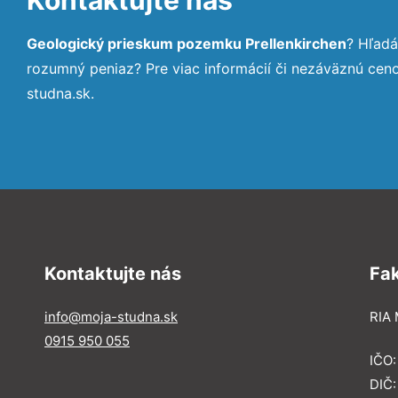
Geologický prieskum pozemku Prellenkirchen
? Hľadá
rozumný peniaz? Pre viac informácií či nezáväznú ce
studna.sk.
Kontaktujte nás
Fa
info@moja-studna.sk
RIA 
0915 950 055
IČO
DIČ