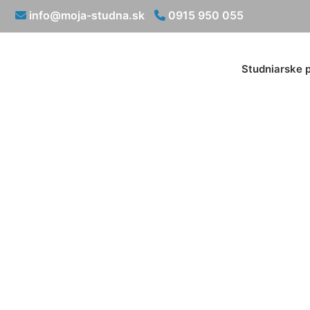
info@moja-studna.sk
0915 950 055
Studniarske 
Geologický prie