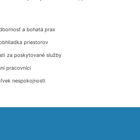
odbornosť a bohatá prax
obhliadka priestorov
ti za poskytované služby
šní pracovníci
oľvek nespokojnosti