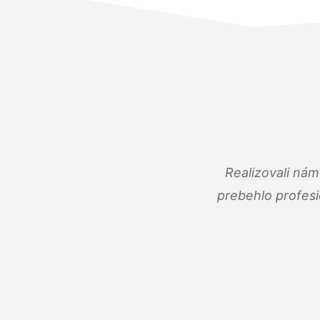
Realizovali ná
prebehlo profes