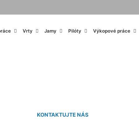
práce
Vrty
Jamy
Pilóty
Výkopové práce
skum pozemku cena
KONTAKTUJTE NÁS