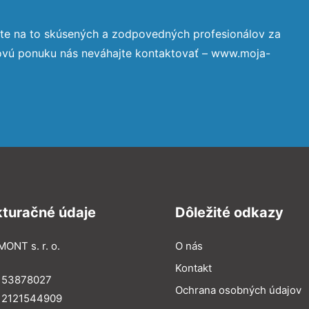
te na to skúsených a zodpovedných profesionálov za
novú ponuku nás neváhajte kontaktovať – www.moja-
kturačné údaje
Dôležité odkazy
MONT s. r. o.
O nás
Kontakt
: 53878027
Ochrana osobných údajov
: 2121544909