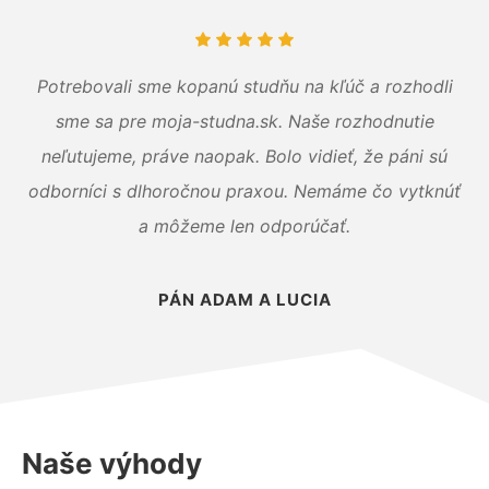
Potrebovali sme kopanú studňu na kľúč a rozhodli
sme sa pre moja-studna.sk. Naše rozhodnutie
neľutujeme, práve naopak. Bolo vidieť, že páni sú
odborníci s dlhoročnou praxou. Nemáme čo vytknúť
a môžeme len odporúčať.
PÁN ADAM A LUCIA
Naše výhody