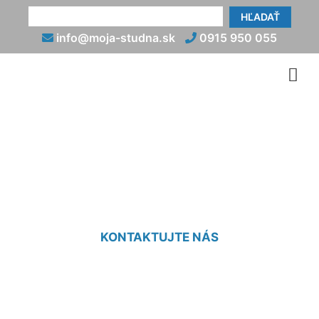
HĽADAŤ
info@moja-studna.sk
0915 950 055
Geologický prieskum
pozemku cena Witzeldorf
KONTAKTUJTE NÁS