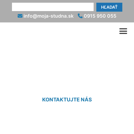
HĽADAŤ
info@moja-studna.sk
0915 950 055
Geologické vrty
Podunajské Biskupice
KONTAKTUJTE NÁS