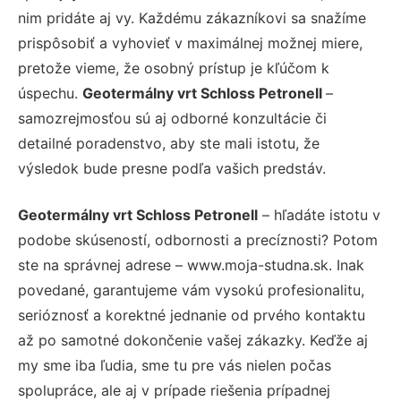
nim pridáte aj vy. Každému zákazníkovi sa snažíme
prispôsobiť a vyhovieť v maximálnej možnej miere,
pretože vieme, že osobný prístup je kľúčom k
úspechu.
Geotermálny vrt Schloss Petronell
–
samozrejmosťou sú aj odborné konzultácie či
detailné poradenstvo, aby ste mali istotu, že
výsledok bude presne podľa vašich predstáv.
Geotermálny vrt Schloss Petronell
– hľadáte istotu v
podobe skúseností, odbornosti a precíznosti? Potom
ste na správnej adrese – www.moja-studna.sk. Inak
povedané, garantujeme vám vysokú profesionalitu,
serióznosť a korektné jednanie od prvého kontaktu
až po samotné dokončenie vašej zákazky. Keďže aj
my sme iba ľudia, sme tu pre vás nielen počas
spolupráce, ale aj v prípade riešenia prípadnej