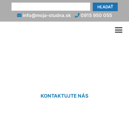
HĽADAŤ
info@moja-studna.sk
0915 950 055
Geotermálne vrty Schloss
Petronell
KONTAKTUJTE NÁS