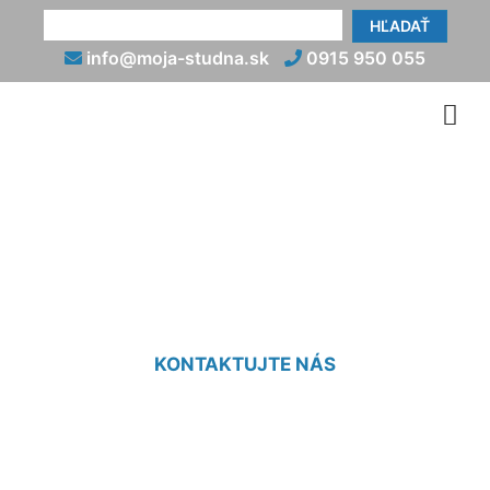
HĽADAŤ
info@moja-studna.sk
0915 950 055
Hydrogeologický posudok
cena Slovenský Grob
KONTAKTUJTE NÁS