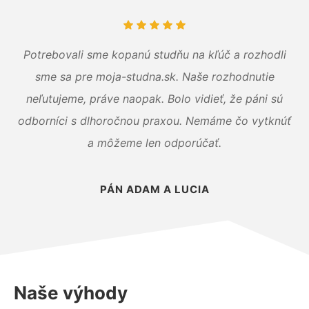
Potrebovali sme kopanú studňu na kľúč a rozhodli
sme sa pre moja-studna.sk. Naše rozhodnutie
neľutujeme, práve naopak. Bolo vidieť, že páni sú
odborníci s dlhoročnou praxou. Nemáme čo vytknúť
a môžeme len odporúčať.
PÁN ADAM A LUCIA
Naše výhody