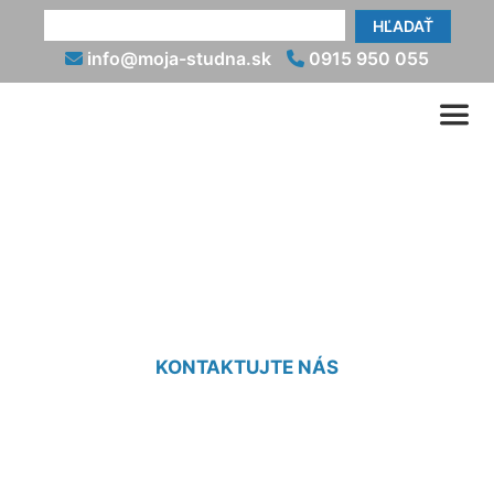
HĽADAŤ
info@moja-studna.sk
0915 950 055
Hydrogeologický posudok
cena Vajnory
KONTAKTUJTE NÁS