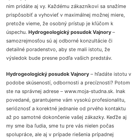
nim pridáte aj vy. Každému zákazníkovi sa snažíme
prispôsobiť a vyhovieť v maximálnej možnej miere,
pretože vieme, že osobný prístup je kľúčom k
úspechu.
Hydrogeologický posudok Vajnory
–
samozrejmosťou sú aj odborné konzultácie či
detailné poradenstvo, aby ste mali istotu, že
výsledok bude presne podľa vašich predstáv.
Hydrogeologický posudok Vajnory
– hľadáte istotu v
podobe skúseností, odbornosti a precíznosti? Potom
ste na správnej adrese – www.moja-studna.sk. Inak
povedané, garantujeme vám vysokú profesionalitu,
serióznosť a korektné jednanie od prvého kontaktu
až po samotné dokončenie vašej zákazky. Keďže aj
my sme iba ľudia, sme tu pre vás nielen počas
spolupráce, ale aj v prípade riešenia prípadnej