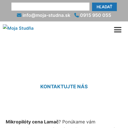
HĽADAŤ
info@moja-studna.sk
0915 950 055
Cena mikropilótov Lamač
KONTAKTUJTE NÁS
Mikropilóty cena Lamač
? Ponúkame vám