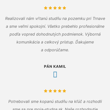
Realizovali nám vŕtanú studňu na pozemku pri Trnave
a sme veľmi spokojní. Všetko prebehlo profesionálne
podľa vopred dohodnutých podmienok. Výborná
komunikácia a celkový prístup. Ďakujeme
a odporúčame.
PÁN KAMIL
Potrebovali sme kopanú studňu na kľúč a rozhodli
sme sa pre moja-studna.sk. Naše rozhodnutie