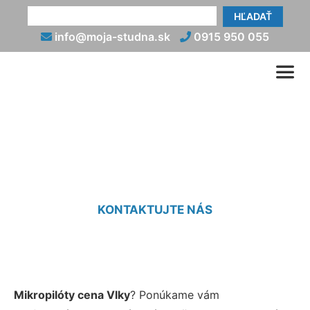
HĽADAŤ
info@moja-studna.sk
0915 950 055
Cena mikropilótov Vlky
KONTAKTUJTE NÁS
Mikropilóty cena Vlky
? Ponúkame vám