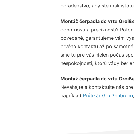
poradenstvo, aby ste mali istot
Montáž čerpadla do vrtu Groiß
odbornosti a precíznosti? Potom
povedané, garantujeme vám vysok
prvého kontaktu až po samotné 
sme tu pre vás nielen počas spol
nespokojnosti, ktorú vždy beriem
Montáž čerpadla do vrtu Groiß
Neváhajte a kontaktujte nás pre v
napríklad
Prútikár Groißenbrunn