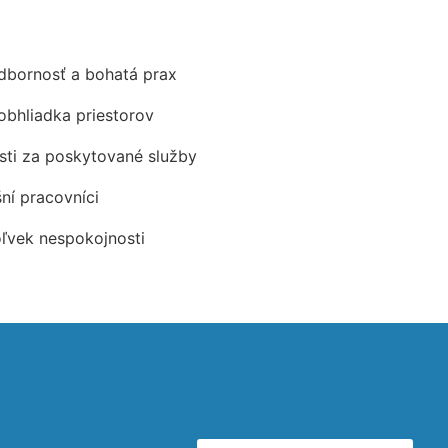
odbornosť a bohatá prax
obhliadka priestorov
ti za poskytované služby
šní pracovníci
oľvek nespokojnosti