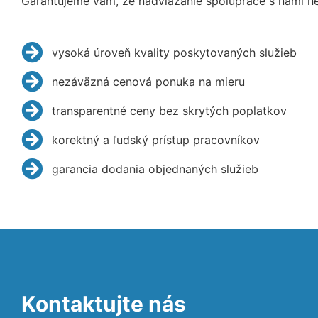
Garantujeme vám, že nadviazanie spolupráce s nami ne
vysoká úroveň kvality poskytovaných služieb
nezáväzná cenová ponuka na mieru
transparentné ceny bez skrytých poplatkov
korektný a ľudský prístup pracovníkov
garancia dodania objednaných služieb
Kontaktujte nás