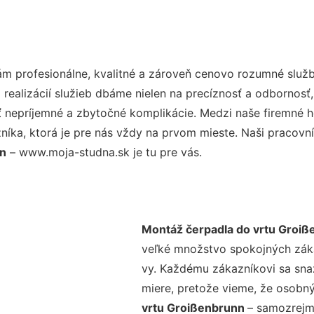
m profesionálne, kvalitné a zároveň cenovo rozumné služb
realizácií služieb dbáme nielen na precíznosť a odbornosť,
nepríjemné a zbytočné komplikácie. Medzi naše firemné hod
ka, ktorá je pre nás vždy na prvom mieste. Naši pracovníc
nn
– www.moja-studna.sk je tu pre vás.
Montáž čerpadla do vrtu Groiß
veľké množstvo spokojných zákaz
vy. Každému zákazníkovi sa sna
miere, pretože vieme, že osobný
vrtu Groißenbrunn
– samozrejmo