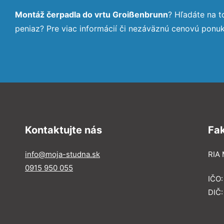
Montáž čerpadla do vrtu Groißenbrunn
? Hľadáte na 
peniaz? Pre viac informácií či nezáväznú cenovú ponu
Kontaktujte nás
Fa
info@moja-studna.sk
RIA 
0915 950 055
IČO
DIČ