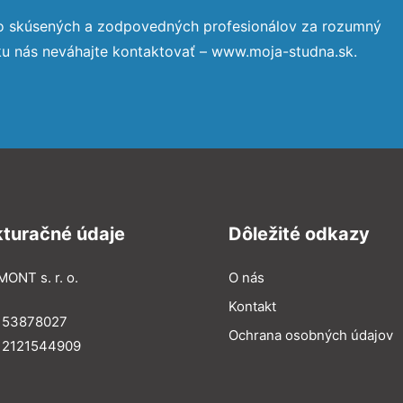
to skúsených a zodpovedných profesionálov za rozumný
ku nás neváhajte kontaktovať – www.moja-studna.sk.
kturačné údaje
Dôležité odkazy
MONT s. r. o.
O nás
Kontakt
: 53878027
Ochrana osobných údajov
: 2121544909