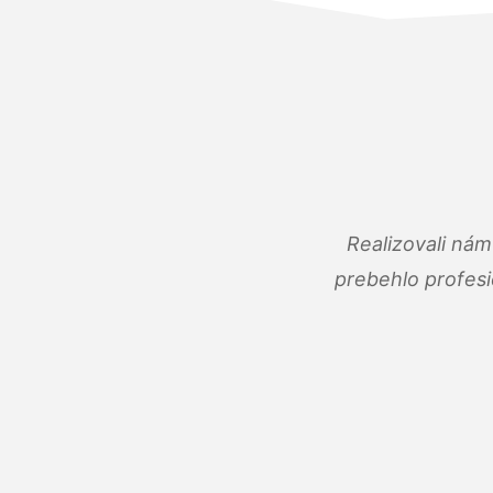
Realizovali ná
prebehlo profes