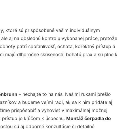
y, ktoré sú prispôsobené vašim individuálnym
 ale aj na dôslednú kontrolu vykonanej práce, pretože
noty patrí spoľahlivosť, ochota, korektný prístup a
i majú dlhoročné skúsenosti, bohatú prax a sú plne k
enbrunn
– nechajte to na nás. Našimi rukami prešlo
níkov a budeme veľmi radi, ak sa k nim pridáte aj
žíme prispôsobiť a vyhovieť v maximálnej možnej
 prístup je kľúčom k úspechu.
Montáž čerpadla do
sťou sú aj odborné konzultácie či detailné