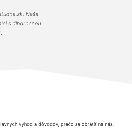
studna.sk. Naše
íci s dlhoročnou
.
avných výhod a dôvodov, prečo sa obrátiť na nás.