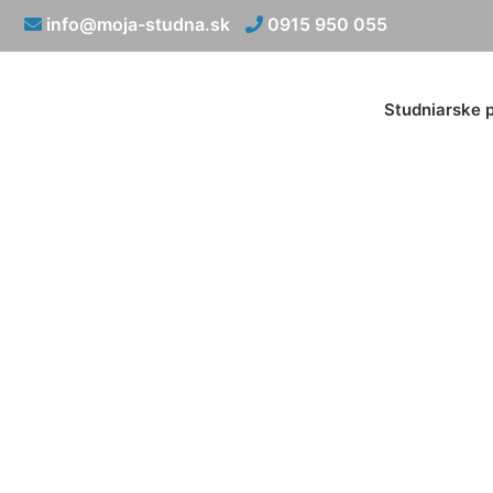
info@moja-studna.sk
0915 950 055
Studniarske 
Montáž čer