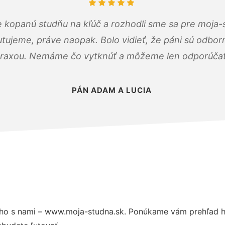
 kopanú studňu na kľúč a rozhodli sme sa pre moja-
tujeme, práve naopak. Bolo vidieť, že páni sú odborn
raxou. Nemáme čo vytknúť a môžeme len odporúčať
PÁN ADAM A LUCIA
ho s nami – www.moja-studna.sk. Ponúkame vám prehľad hl