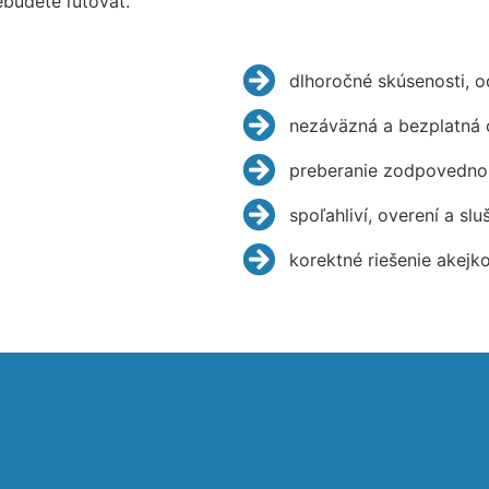
budete ľutovať.
dlhoročné skúsenosti, 
nezáväzná a bezplatná 
preberanie zodpovednos
spoľahliví, overení a slu
korektné riešenie akejk