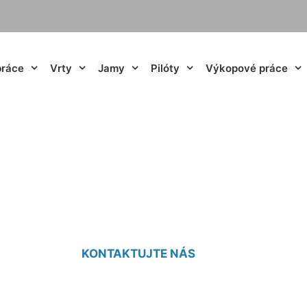
práce
Vrty
Jamy
Pilóty
Výkopové práce
padla do vrtu Gro
KONTAKTUJTE NÁS