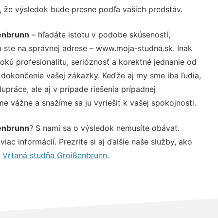
u, že výsledok bude presne podľa vašich predstáv.
enbrunn
– hľadáte istotu v podobe skúseností,
 ste na správnej adrese – www.moja-studna.sk. Inak
ú profesionalitu, serióznosť a korektné jednanie od
dokončenie vašej zákazky. Keďže aj my sme iba ľudia,
upráce, ale aj v prípade riešenia prípadnej
e vážne a snažíme sa ju vyriešiť k vašej spokojnosti.
enbrunn
? S nami sa o výsledok nemusíte obávať.
iac informácií. Prezrite si aj ďalšie naše služby, ako
,
Vŕtaná studňa Groißenbrunn
.