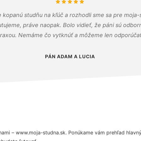
 kopanú studňu na kľúč a rozhodli sme sa pre moja-
tujeme, práve naopak. Bolo vidieť, že páni sú odborn
raxou. Nemáme čo vytknúť a môžeme len odporúčať
PÁN ADAM A LUCIA
nami – www.moja-studna.sk. Ponúkame vám prehľad hlavnýc