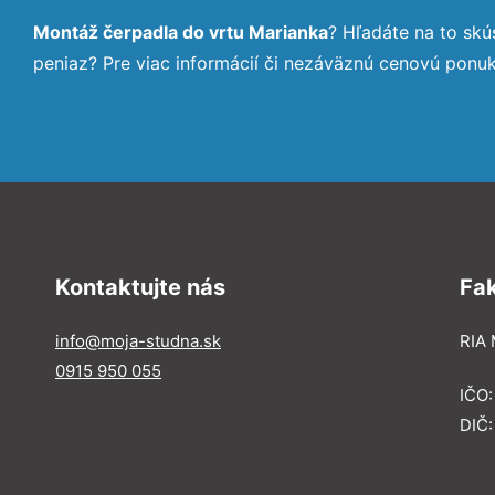
Montáž čerpadla do vrtu Marianka
? Hľadáte na to sk
peniaz? Pre viac informácií či nezáväznú cenovú ponu
Kontaktujte nás
Fa
info@moja-studna.sk
RIA 
0915 950 055
IČO
DIČ