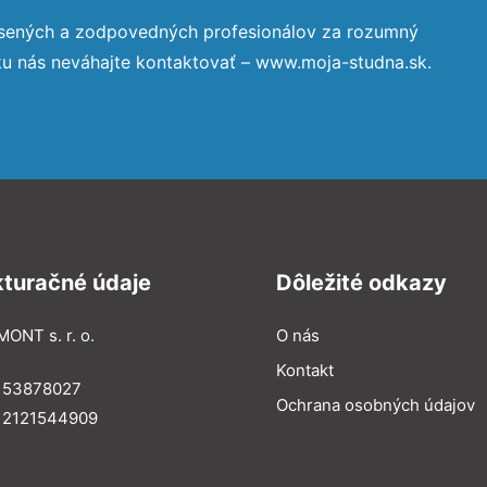
úsených a zodpovedných profesionálov za rozumný
ku nás neváhajte kontaktovať – www.moja-studna.sk.
kturačné údaje
Dôležité odkazy
MONT s. r. o.
O nás
Kontakt
: 53878027
Ochrana osobných údajov
: 2121544909