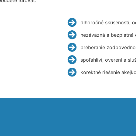
budete ľutovať.
dlhoročné skúsenosti, 
nezáväzná a bezplatná 
preberanie zodpovednos
spoľahliví, overení a slu
korektné riešenie akejk