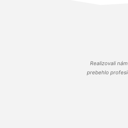
Realizovali ná
prebehlo profes