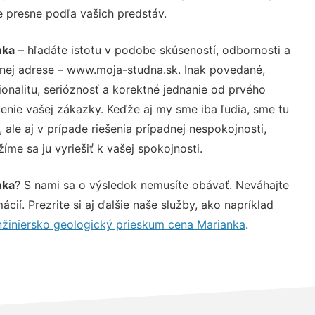
e presne podľa vašich predstáv.
nka
– hľadáte istotu v podobe skúseností, odbornosti a
vnej adrese – www.moja-studna.sk. Inak povedané,
nalitu, serióznosť a korektné jednanie od prvého
nie vašej zákazky. Keďže aj my sme iba ľudia, sme tu
 ale aj v prípade riešenia prípadnej nespokojnosti,
me sa ju vyriešiť k vašej spokojnosti.
nka
? S nami sa o výsledok nemusíte obávať. Neváhajte
ácií. Prezrite si aj ďalšie naše služby, ako napríklad
nžiniersko geologický prieskum cena Marianka
.