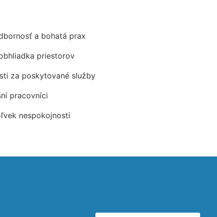
odbornosť a bohatá prax
obhliadka priestorov
ti za poskytované služby
šní pracovníci
oľvek nespokojnosti