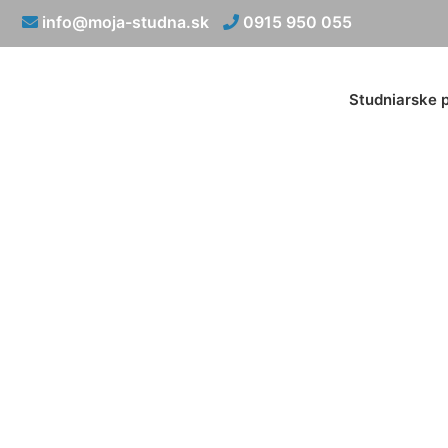
info@moja-studna.sk
0915 950 055
Studniarske 
Montáž č