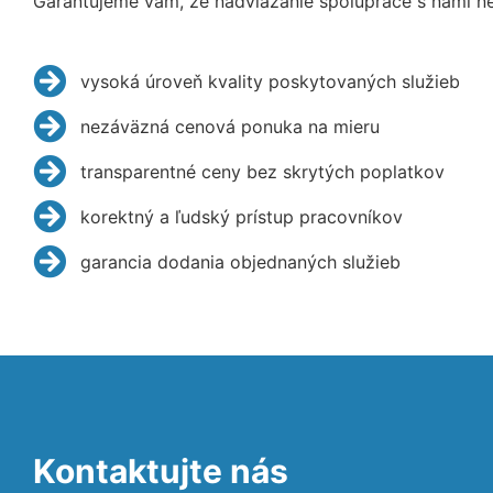
Garantujeme vám, že nadviazanie spolupráce s nami ne
vysoká úroveň kvality poskytovaných služieb
nezáväzná cenová ponuka na mieru
transparentné ceny bez skrytých poplatkov
korektný a ľudský prístup pracovníkov
garancia dodania objednaných služieb
Kontaktujte nás