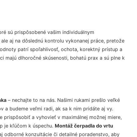
oré sú prispôsobené vašim individuálnym
 ale aj na dôslednú kontrolu vykonanej práce, pretože
noty patrí spoľahlivosť, ochota, korektný prístup a
i majú dlhoročné skúsenosti, bohatú prax a sú plne k
nka
– nechajte to na nás. Našimi rukami prešlo veľké
a budeme veľmi radi, ak sa k nim pridáte aj vy.
 prispôsobiť a vyhovieť v maximálnej možnej miere,
up je kľúčom k úspechu.
Montáž čerpadla do vrtu
j odborné konzultácie či detailné poradenstvo, aby