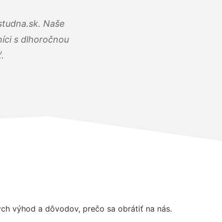
studna.sk. Naše
íci s dlhoročnou
.
h výhod a dôvodov, prečo sa obrátiť na nás.