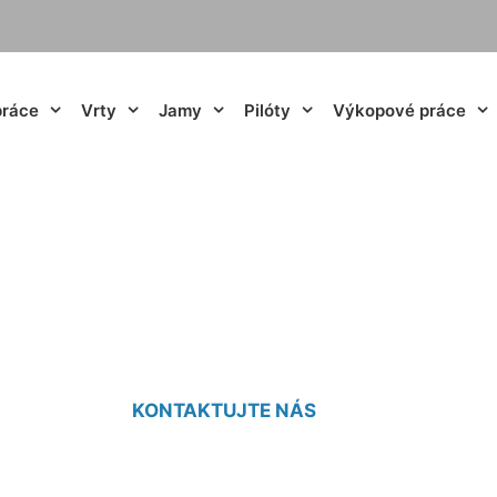
práce
Vrty
Jamy
Pilóty
Výkopové práce
erpadla do vrtu M
KONTAKTUJTE NÁS