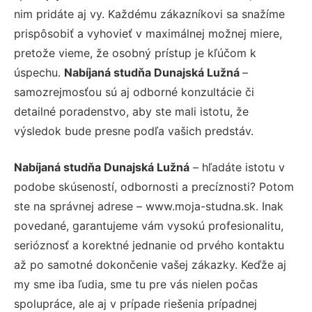
nim pridáte aj vy. Každému zákazníkovi sa snažíme
prispôsobiť a vyhovieť v maximálnej možnej miere,
pretože vieme, že osobný prístup je kľúčom k
úspechu.
Nabíjaná studňa Dunajská Lužná
–
samozrejmosťou sú aj odborné konzultácie či
detailné poradenstvo, aby ste mali istotu, že
výsledok bude presne podľa vašich predstáv.
Nabíjaná studňa Dunajská Lužná
– hľadáte istotu v
podobe skúseností, odbornosti a precíznosti? Potom
ste na správnej adrese – www.moja-studna.sk. Inak
povedané, garantujeme vám vysokú profesionalitu,
serióznosť a korektné jednanie od prvého kontaktu
až po samotné dokončenie vašej zákazky. Keďže aj
my sme iba ľudia, sme tu pre vás nielen počas
spolupráce, ale aj v prípade riešenia prípadnej