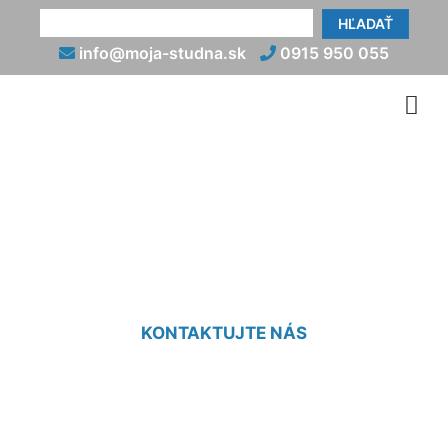
HĽADAŤ
info@moja-studna.sk
0915 950 055
Nabíjaná studňa Dunajská
Lužná
KONTAKTUJTE NÁS