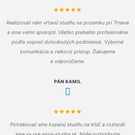
Realizovali nám vŕtanú studňu na pozemku pri Trnave
a sme veľmi spokojní. Všetko prebehlo profesionálne
podľa vopred dohodnutých podmienok. Výborná
komunikácia a celkový prístup. Ďakujeme
a odporúčame.
PÁN KAMIL
Potrebovali sme kopanú studňu na kľúč a rozhodli
sme sa pre moja-studna.sk. Naše rozhodnutie