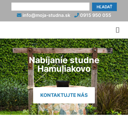
HĽADAŤ
info@moja-studna.sk
0915 950 055
Nabíjanie studne
Hamuliakovo
KONTAKTUJTE NÁS