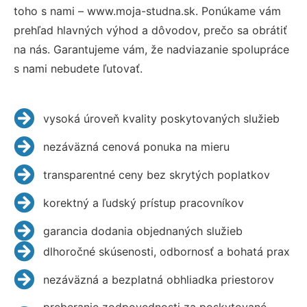
toho s nami – www.moja-studna.sk. Ponúkame vám
prehľad hlavných výhod a dôvodov, prečo sa obrátiť
na nás. Garantujeme vám, že nadviazanie spolupráce
s nami nebudete ľutovať.
vysoká úroveň kvality poskytovaných služieb
nezáväzná cenová ponuka na mieru
transparentné ceny bez skrytých poplatkov
korektný a ľudský prístup pracovníkov
garancia dodania objednaných služieb
dlhoročné skúsenosti, odbornosť a bohatá prax
nezáväzná a bezplatná obhliadka priestorov
preberanie zodpovednosti za poskytované