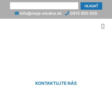
HĽADAŤ
info@moja-studna.sk
0915 950 055
Narazenie studne cena
Hamuliakovo
KONTAKTUJTE NÁS