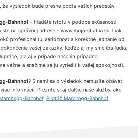
u, že výsledok bude presne podľa vašich predstáv.
egg-Bahnhof
– hľadáte istotu v podobe skúseností,
 ste na správnej adrese – www.moja-studna.sk. Inak
ú profesionalitu, serióznosť a korektné jednanie od
dokončenie vašej zákazky. Keďže aj my sme iba ľudia,
upráce, ale aj v prípade riešenia prípadnej
e vážne a snažíme sa ju vyriešiť k vašej spokojnosti.
egg-Bahnhof
? S nami sa o výsledok nemusíte obávať.
iac informácií. Prezrite si aj ďalšie naše služby, ako
 Marchegg-Bahnhof
,
Pilotáž Marchegg-Bahnhof
.