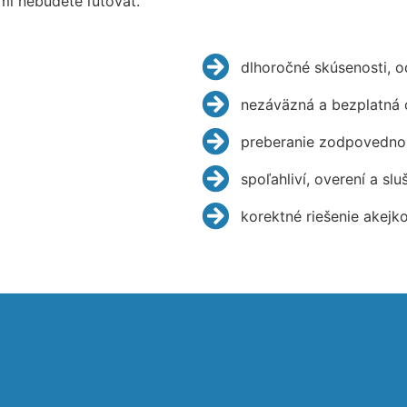
mi nebudete ľutovať.
dlhoročné skúsenosti, 
nezáväzná a bezplatná 
preberanie zodpovednos
spoľahliví, overení a slu
korektné riešenie akejk