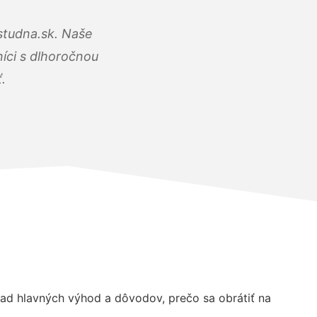
studna.sk. Naše
íci s dlhoročnou
.
d hlavných výhod a dôvodov, prečo sa obrátiť na