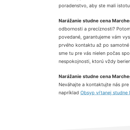
poradenstvo, aby ste mali istot
Narážanie studne cena March
odbornosti a precíznosti? Potom
povedané, garantujeme vám vysok
prvého kontaktu až po samotné 
sme tu pre vás nielen počas spol
nespokojnosti, ktorú vždy beriem
Narážanie studne cena March
Neváhajte a kontaktujte nás pre v
napríklad
Obsyp vŕtanej studne