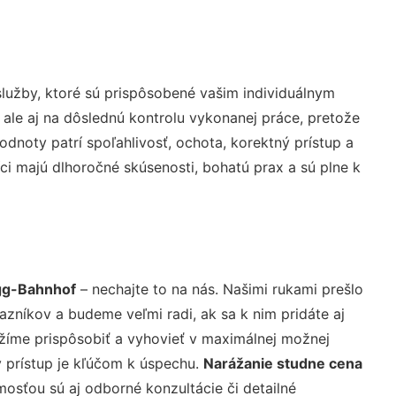
lužby, ktoré sú prispôsobené vašim individuálnym
 ale aj na dôslednú kontrolu vykonanej práce, pretože
noty patrí spoľahlivosť, ochota, korektný prístup a
i majú dlhoročné skúsenosti, bohatú prax a sú plne k
gg-Bahnhof
– nechajte to na nás. Našimi rukami prešlo
níkov a budeme veľmi radi, ak sa k nim pridáte aj
žíme prispôsobiť a vyhovieť v maximálnej možnej
 prístup je kľúčom k úspechu.
Narážanie studne cena
osťou sú aj odborné konzultácie či detailné