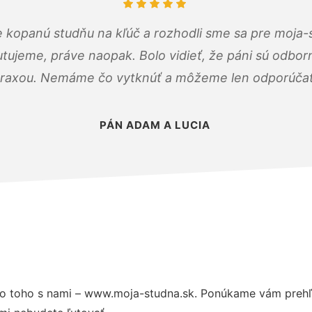
 kopanú studňu na kľúč a rozhodli sme sa pre moja-
tujeme, práve naopak. Bolo vidieť, že páni sú odborn
raxou. Nemáme čo vytknúť a môžeme len odporúčať
PÁN ADAM A LUCIA
o toho s nami – www.moja-studna.sk. Ponúkame vám prehľa