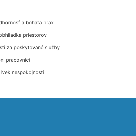
odbornosť a bohatá prax
obhliadka priestorov
ti za poskytované služby
šní pracovníci
oľvek nespokojnosti