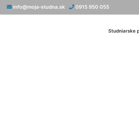
info@moja-studna.sk
0915 950 055
Studniarske 
Narazenie s