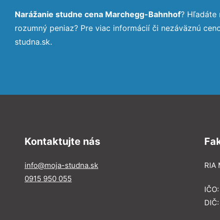
Narážanie studne cena Marchegg-Bahnhof
? Hľadáte
rozumný peniaz? Pre viac informácií či nezáväznú ce
studna.sk.
Kontaktujte nás
Fa
info@moja-studna.sk
RIA 
0915 950 055
IČO
DIČ