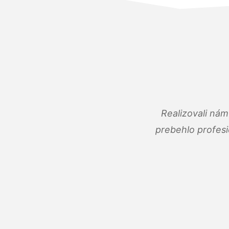
Realizovali ná
prebehlo profes