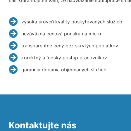
nás. Garantujeme vám, že nadviazanie spolupráce s na
vysoká úroveň kvality poskytovaných služieb
nezáväzná cenová ponuka na mieru
transparentné ceny bez skrytých poplatkov
korektný a ľudský prístup pracovníkov
garancia dodania objednaných služieb
Kontaktujte nás