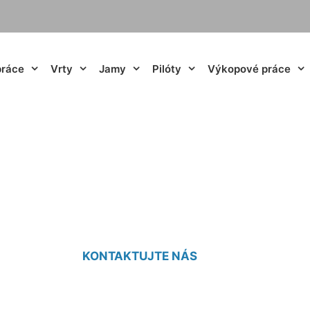
práce
Vrty
Jamy
Pilóty
Výkopové práce
tudne cena March
KONTAKTUJTE NÁS