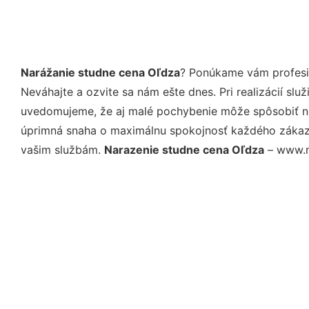
Narážanie studne cena Oľdza
? Ponúkame vám profesio
Neváhajte a ozvite sa nám ešte dnes. Pri realizácií sl
uvedomujeme, že aj malé pochybenie môže spôsobiť nep
úprimná snaha o maximálnu spokojnosť každého zákazní
vašim službám.
Narazenie studne cena Oľdza
– www.mo