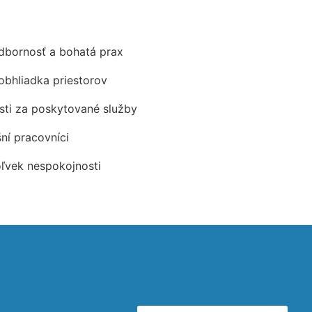
odbornosť a bohatá prax
obhliadka priestorov
ti za poskytované služby
šní pracovníci
oľvek nespokojnosti