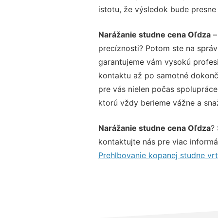
istotu, že výsledok bude presne
Narážanie studne cena Oľdza
–
precíznosti? Potom ste na sprá
garantujeme vám vysokú profesio
kontaktu až po samotné dokonče
pre vás nielen počas spolupráce,
ktorú vždy berieme vážne a snaží
Narážanie studne cena Oľdza
?
kontaktujte nás pre viac informác
Prehlbovanie kopanej studne vr