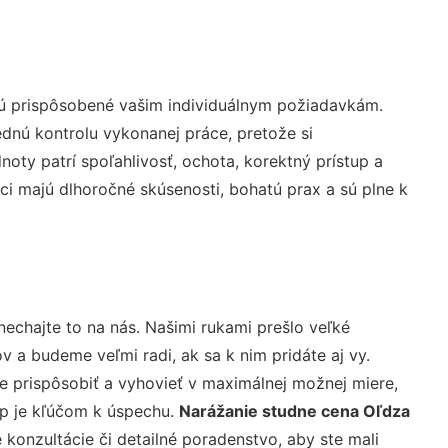
sú prispôsobené vašim individuálnym požiadavkám.
lednú kontrolu vykonanej práce, pretože si
ty patrí spoľahlivosť, ochota, korektný prístup a
i majú dlhoročné skúsenosti, bohatú prax a sú plne k
nechajte to na nás. Našimi rukami prešlo veľké
a budeme veľmi radi, ak sa k nim pridáte aj vy.
 prispôsobiť a vyhovieť v maximálnej možnej miere,
up je kľúčom k úspechu.
Narážanie studne cena Oľdza
konzultácie či detailné poradenstvo, aby ste mali