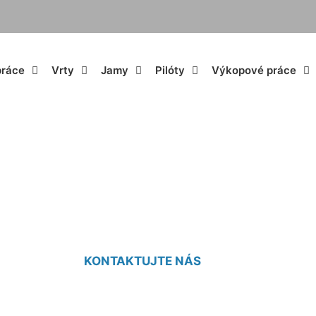
práce
Vrty
Jamy
Pilóty
Výkopové práce
enie studne cena 
KONTAKTUJTE NÁS