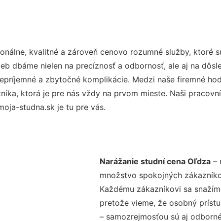
nálne, kvalitné a zároveň cenovo rozumné služby, ktoré 
užieb dbáme nielen na precíznosť a odbornosť, ale aj na dôs
ríjemné a zbytočné komplikácie. Medzi naše firemné hodno
ka, ktorá je pre nás vždy na prvom mieste. Naši pracovníc
ja-studna.sk je tu pre vás.
Narážanie studní cena Oľdza
– 
množstvo spokojných zákazníkov 
Každému zákazníkovi sa snažíme
pretože vieme, že osobný príst
– samozrejmosťou sú aj odborné 