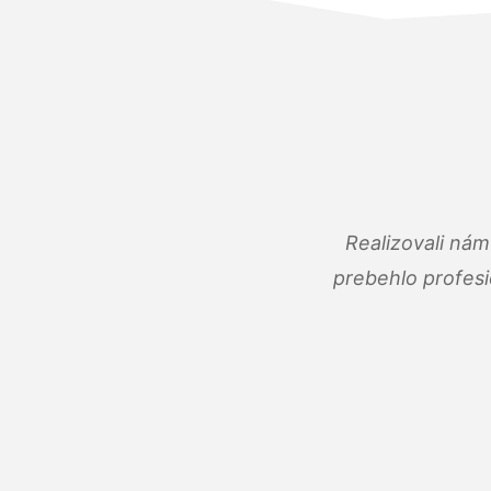
Realizovali ná
prebehlo profes