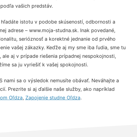
 podľa vašich predstáv.
 hľadáte istotu v podobe skúseností, odbornosti a
vnej adrese – www.moja-studna.sk. Inak povedané,
nalitu, serióznosť a korektné jednanie od prvého
nie vašej zákazky. Keďže aj my sme iba ľudia, sme tu
 ale aj v prípade riešenia prípadnej nespokojnosti,
me sa ju vyriešiť k vašej spokojnosti.
 S nami sa o výsledok nemusíte obávať. Neváhajte a
ií. Prezrite si aj ďalšie naše služby, ako napríklad
tom Oľdza
,
Zapojenie studne Oľdza
.