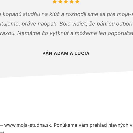
 kopanú studňu na kľúč a rozhodli sme sa pre moja-
tujeme, práve naopak. Bolo vidieť, že páni sú odborn
raxou. Nemáme čo vytknúť a môžeme len odporúčať
PÁN ADAM A LUCIA
 – www.moja-studna.sk. Ponúkame vám prehľad hlavných vý