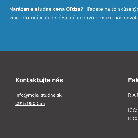
Narážanie studne cena Oľdza
? Hľadáte na to skúsen
viac informácií či nezáväznú cenovú ponuku nás neváh
Kontaktujte nás
Fa
info@moja-studna.sk
RIA 
0915 950 055
IČO
DIČ