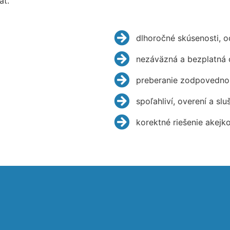
ať.
dlhoročné skúsenosti, 
nezáväzná a bezplatná 
preberanie zodpovednos
spoľahliví, overení a slu
korektné riešenie akejk