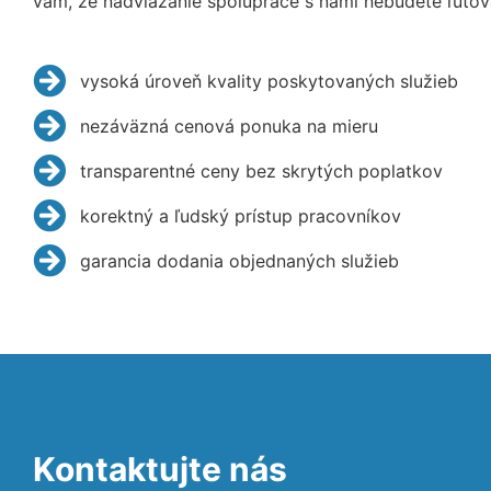
vám, že nadviazanie spolupráce s nami nebudete ľutov
vysoká úroveň kvality poskytovaných služieb
nezáväzná cenová ponuka na mieru
transparentné ceny bez skrytých poplatkov
korektný a ľudský prístup pracovníkov
garancia dodania objednaných služieb
Kontaktujte nás