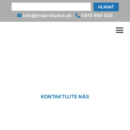
HĽADAŤ
info@moja-studna.sk
0915 950 055
Narazenie studne Nové
Mesto
KONTAKTUJTE NÁS