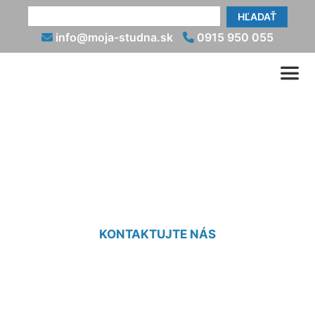
HĽADAŤ
info@moja-studna.sk
0915 950 055
Odkalenie studne
Marchegg-Bahnhof
KONTAKTUJTE NÁS