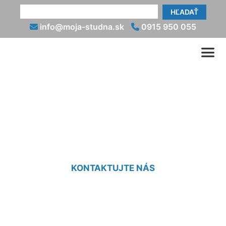
HĽADAŤ
info@moja-studna.sk
0915 950 055
Odpieskovanie studne
Oľdza
KONTAKTUJTE NÁS