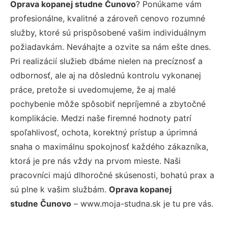
Oprava kopanej studne Čunovo
? Ponúkame vám
profesionálne, kvalitné a zároveň cenovo rozumné
služby, ktoré sú prispôsobené vašim individuálnym
požiadavkám. Neváhajte a ozvite sa nám ešte dnes.
Pri realizácií služieb dbáme nielen na precíznosť a
odbornosť, ale aj na dôslednú kontrolu vykonanej
práce, pretože si uvedomujeme, že aj malé
pochybenie môže spôsobiť nepríjemné a zbytočné
komplikácie. Medzi naše firemné hodnoty patrí
spoľahlivosť, ochota, korektný prístup a úprimná
snaha o maximálnu spokojnosť každého zákazníka,
ktorá je pre nás vždy na prvom mieste. Naši
pracovníci majú dlhoročné skúsenosti, bohatú prax a
sú plne k vašim službám.
Oprava kopanej
studne Čunovo
– www.moja-studna.sk je tu pre vás.