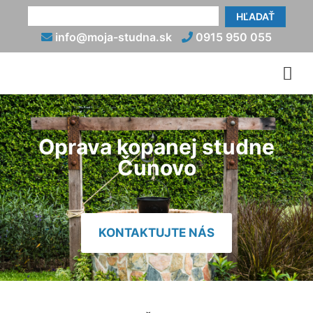
HĽADAŤ
info@moja-studna.sk
0915 950 055
Oprava kopanej studne
Čunovo
KONTAKTUJTE NÁS