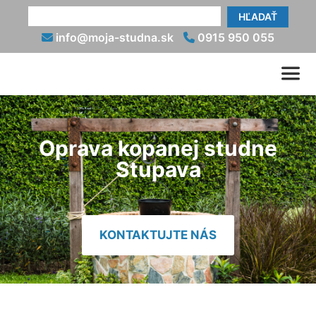
HĽADAŤ
info@moja-studna.sk
0915 950 055
Oprava kopanej studne
Stupava
KONTAKTUJTE NÁS