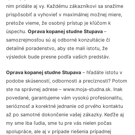
nim pridáte aj vy. Každému zákazníkovi sa snažíme
prispôsobiť a vyhovieť v maximálnej možnej miere,
pretože vieme, že osobný prístup je kľúčom k
úspechu.
Oprava kopanej studne Stupava
–
samozrejmosťou sú aj odborné konzultácie či
detailné poradenstvo, aby ste mali istotu, že
výsledok bude presne podľa vašich predstáv.
Oprava kopanej studne Stupava
– hľadáte istotu v
podobe skúseností, odbornosti a precíznosti? Potom
ste na správnej adrese – www.moja-studna.sk. Inak
povedané, garantujeme vám vysokú profesionalitu,
serióznosť a korektné jednanie od prvého kontaktu
až po samotné dokončenie vašej zákazky. Keďže aj
my sme iba ľudia, sme tu pre vás nielen počas
spolupráce, ale aj v prípade riešenia prípadnej