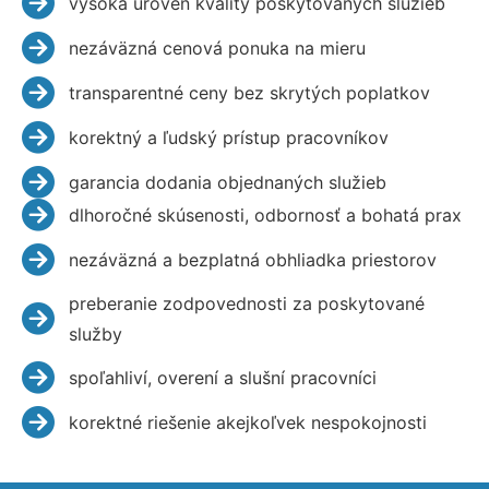
vysoká úroveň kvality poskytovaných služieb
nezáväzná cenová ponuka na mieru
transparentné ceny bez skrytých poplatkov
korektný a ľudský prístup pracovníkov
garancia dodania objednaných služieb
dlhoročné skúsenosti, odbornosť a bohatá prax
nezáväzná a bezplatná obhliadka priestorov
preberanie zodpovednosti za poskytované
služby
spoľahliví, overení a slušní pracovníci
korektné riešenie akejkoľvek nespokojnosti