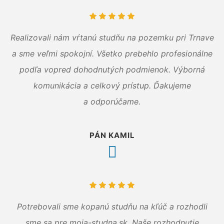
Realizovali nám vŕtanú studňu na pozemku pri Trnave
a sme veľmi spokojní. Všetko prebehlo profesionálne
podľa vopred dohodnutých podmienok. Výborná
komunikácia a celkový prístup. Ďakujeme
a odporúčame.
PÁN KAMIL
Potrebovali sme kopanú studňu na kľúč a rozhodli
sme sa pre moja-studna.sk. Naše rozhodnutie