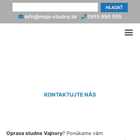
HĽADAŤ
info@moja-studna.sk
0915 950 055
Oprava studní Vajnory
KONTAKTUJTE NÁS
Oprava studne Vajnory
? Ponúkame vám