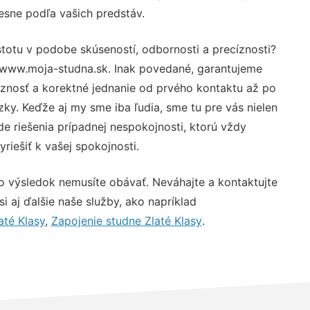
resne podľa vašich predstáv.
stotu v podobe skúseností, odbornosti a precíznosti?
 www.moja-studna.sk. Inak povedané, garantujeme
óznosť a korektné jednanie od prvého kontaktu až po
y. Keďže aj my sme iba ľudia, sme tu pre vás nielen
de riešenia prípadnej nespokojnosti, ktorú vždy
riešiť k vašej spokojnosti.
o výsledok nemusíte obávať. Neváhajte a kontaktujte
 si aj ďalšie naše služby, ako napríklad
até Klasy
,
Zapojenie studne Zlaté Klasy
.