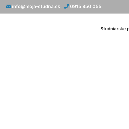
info@moja-studna.sk
0915 950 055
Studniarske 
Prút