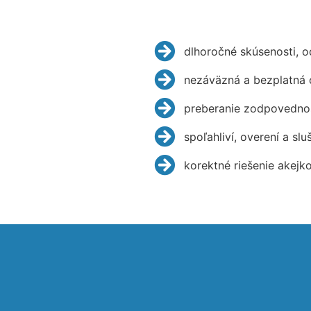
dlhoročné skúsenosti, 
nezáväzná a bezplatná 
preberanie zodpovednos
spoľahliví, overení a slu
korektné riešenie akejk