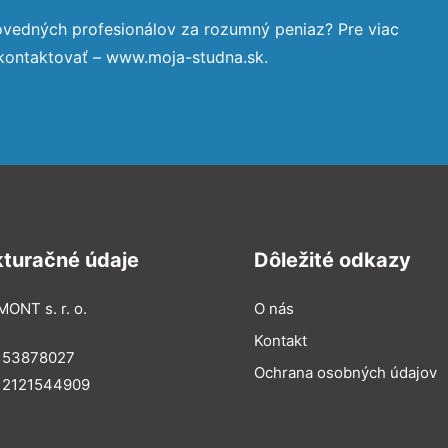
ovedných profesionálov za rozumný peniaz? Pre viac
 kontaktovať – www.moja-studna.sk.
kturačné údaje
Dôležité odkazy
MONT s. r. o.
O nás
Kontakt
: 53878027
Ochrana osobných údajov
: 2121544909