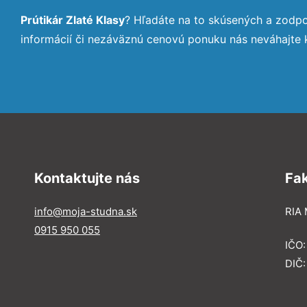
Prútikár Zlaté Klasy
? Hľadáte na to skúsených a zodp
informácií či nezáväznú cenovú ponuku nás neváhajte
Kontaktujte nás
Fa
info@moja-studna.sk
RIA 
0915 950 055
IČO
DIČ