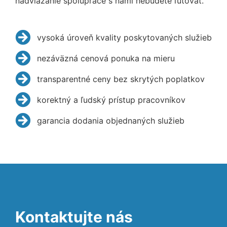
nadviazanie spolupráce s nami nebudete ľutovať.
vysoká úroveň kvality poskytovaných služieb
nezáväzná cenová ponuka na mieru
transparentné ceny bez skrytých poplatkov
korektný a ľudský prístup pracovníkov
garancia dodania objednaných služieb
Kontaktujte nás