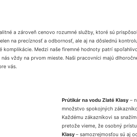
alitné a zároveň cenovo rozumné služby, ktoré sú prispôs
nielen na precíznosť a odbornosť, ale aj na dôslednú kontro
komplikácie. Medzi naše firemné hodnoty patrí spoľahlivos
 nás vždy na prvom mieste. Naši pracovníci majú dlhoročné
re vás.
Prútikár na vodu Zlaté Klasy
– n
množstvo spokojných zákazníkov 
Každému zákazníkovi sa snažíme
pretože vieme, že osobný príst
Klasy
– samozrejmosťou sú aj od