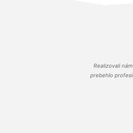
Realizovali ná
prebehlo profes