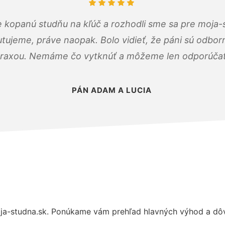
 kopanú studňu na kľúč a rozhodli sme sa pre moja-
tujeme, práve naopak. Bolo vidieť, že páni sú odborn
raxou. Nemáme čo vytknúť a môžeme len odporúčať
PÁN ADAM A LUCIA
a-studna.sk. Ponúkame vám prehľad hlavných výhod a dôvo