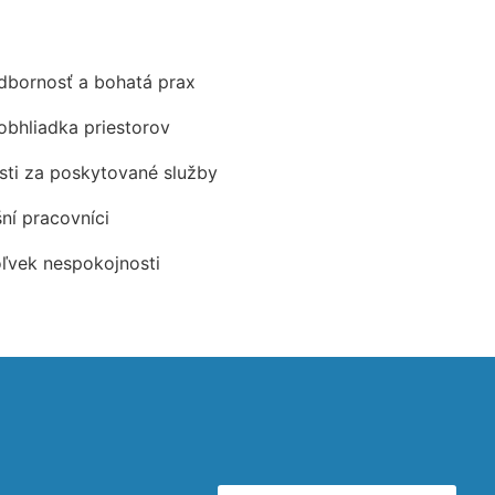
odbornosť a bohatá prax
obhliadka priestorov
ti za poskytované služby
šní pracovníci
oľvek nespokojnosti