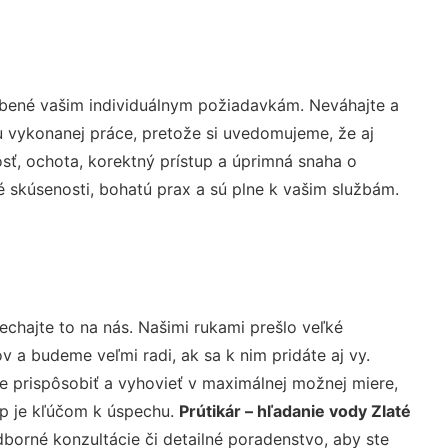
obené vašim individuálnym požiadavkám. Neváhajte a
lu vykonanej práce, pretože si uvedomujeme, že aj
ť, ochota, korektný prístup a úprimná snaha o
 skúsenosti, bohatú prax a sú plne k vašim službám.
echajte to na nás. Našimi rukami prešlo veľké
a budeme veľmi radi, ak sa k nim pridáte aj vy.
 prispôsobiť a vyhovieť v maximálnej možnej miere,
up je kľúčom k úspechu.
Prútikár – hľadanie vody Zlaté
borné konzultácie či detailné poradenstvo, aby ste