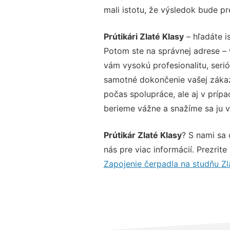
mali istotu, že výsledok bude p
Prútikári Zlaté Klasy
– hľadáte i
Potom ste na správnej adrese –
vám vysokú profesionalitu, seri
samotné dokončenie vašej zákazk
počas spolupráce, ale aj v prípa
berieme vážne a snažíme sa ju vy
Prútikár Zlaté Klasy
? S nami sa 
nás pre viac informácií. Prezrite
Zapojenie čerpadla na studňu Zl