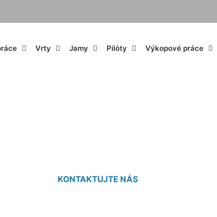
práce
Vrty
Jamy
Pilóty
Výkopové práce
ikár cena Zlaté Kl
KONTAKTUJTE NÁS