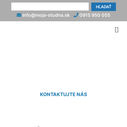
HĽADAŤ
info@moja-studna.sk
0915 950 055
Ručná studňa Štvrtok na
Ostrove
KONTAKTUJTE NÁS