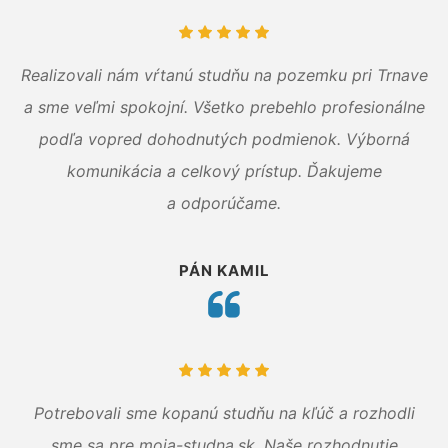
Realizovali nám vŕtanú studňu na pozemku pri Trnave
a sme veľmi spokojní. Všetko prebehlo profesionálne
podľa vopred dohodnutých podmienok. Výborná
komunikácia a celkový prístup. Ďakujeme
a odporúčame.
PÁN KAMIL
Potrebovali sme kopanú studňu na kľúč a rozhodli
sme sa pre moja-studna.sk. Naše rozhodnutie