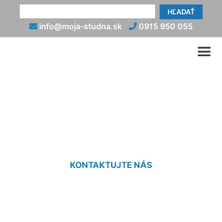
HĽADAŤ
info@moja-studna.sk
0915 950 055
Tepelné čerpadlo zem voda
(vrt) Schönabrun
KONTAKTUJTE NÁS