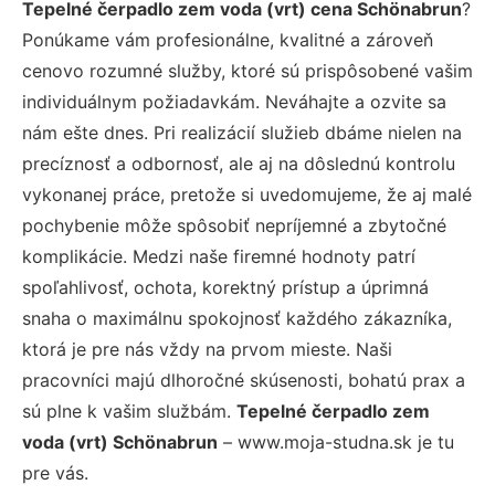
Tepelné čerpadlo zem voda (vrt) cena Schönabrun
?
Ponúkame vám profesionálne, kvalitné a zároveň
cenovo rozumné služby, ktoré sú prispôsobené vašim
individuálnym požiadavkám. Neváhajte a ozvite sa
nám ešte dnes. Pri realizácií služieb dbáme nielen na
precíznosť a odbornosť, ale aj na dôslednú kontrolu
vykonanej práce, pretože si uvedomujeme, že aj malé
pochybenie môže spôsobiť nepríjemné a zbytočné
komplikácie. Medzi naše firemné hodnoty patrí
spoľahlivosť, ochota, korektný prístup a úprimná
snaha o maximálnu spokojnosť každého zákazníka,
ktorá je pre nás vždy na prvom mieste. Naši
pracovníci majú dlhoročné skúsenosti, bohatú prax a
sú plne k vašim službám.
Tepelné čerpadlo zem
voda (vrt) Schönabrun
– www.moja-studna.sk je tu
pre vás.