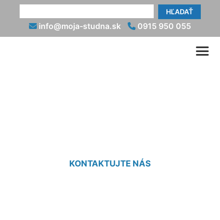
HĽADAŤ
info@moja-studna.sk
0915 950 055
Osadenie vodomernej
šachty Kalinkovo
KONTAKTUJTE NÁS