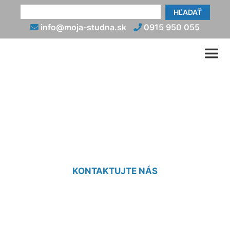
HĽADAŤ
info@moja-studna.sk
0915 950 055
Osadenie vodomernej
šachty Slovenský Grob
KONTAKTUJTE NÁS