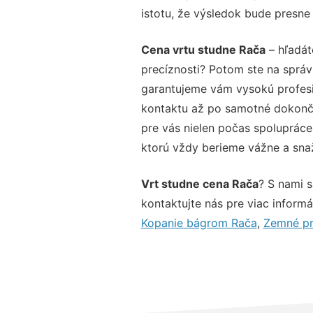
istotu, že výsledok bude presne
Cena vrtu studne Rača
– hľadát
precíznosti? Potom ste na sprá
garantujeme vám vysokú profesio
kontaktu až po samotné dokonče
pre vás nielen počas spolupráce,
ktorú vždy berieme vážne a snaží
Vrt studne cena Rača
? S nami 
kontaktujte nás pre viac informác
Kopanie bágrom Rača
,
Zemné pr