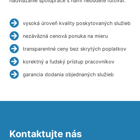
nadviazanie spolupráce s nami nebudete ľutovať.
vysoká úroveň kvality poskytovaných služieb
nezáväzná cenová ponuka na mieru
transparentné ceny bez skrytých poplatkov
korektný a ľudský prístup pracovníkov
garancia dodania objednaných služieb
Kontaktujte nás