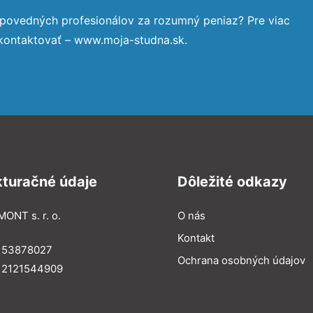
dpovedných profesionálov za rozumný peniaz? Pre viac
 kontaktovať – www.moja-studna.sk.
kturačné údaje
Dôležité odkazy
MONT s. r. o.
O nás
Kontakt
: 53878027
Ochrana osobných údajov
: 2121544909