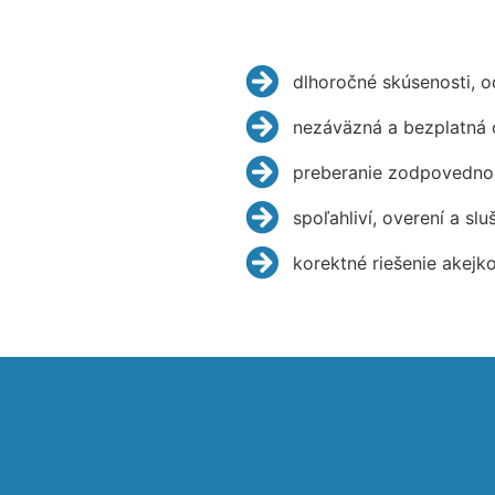
dlhoročné skúsenosti, 
nezáväzná a bezplatná 
preberanie zodpovednos
spoľahliví, overení a slu
korektné riešenie akejk