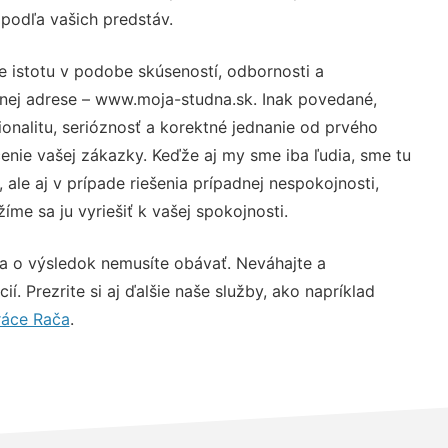
 podľa vašich predstáv.
e istotu v podobe skúseností, odbornosti a
vnej adrese – www.moja-studna.sk. Inak povedané,
nalitu, serióznosť a korektné jednanie od prvého
nie vašej zákazky. Keďže aj my sme iba ľudia, sme tu
 ale aj v prípade riešenia prípadnej nespokojnosti,
me sa ju vyriešiť k vašej spokojnosti.
sa o výsledok nemusíte obávať. Neváhajte a
ií. Prezrite si aj ďalšie naše služby, ako napríklad
áce Rača
.