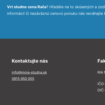
Vrt studne cena Rača
? Hľadáte na to skúsených a zo
informácií či nezáväznú cenovú ponuku nás neváhajte
Kontaktujte nás
Fa
info@moja-studna.sk
RIA 
0915 950 055
IČO
DIČ