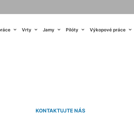
práce
Vrty
Jamy
Pilóty
Výkopové práce
ty studne cena Ra
KONTAKTUJTE NÁS