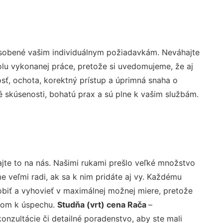
ôsobené vašim individuálnym požiadavkám. Neváhajte
rolu vykonanej práce, pretože si uvedomujeme, že aj
ť, ochota, korektný prístup a úprimná snaha o
 skúsenosti, bohatú prax a sú plne k vašim službám.
jte to na nás. Našimi rukami prešlo veľké množstvo
veľmi radi, ak sa k nim pridáte aj vy. Každému
biť a vyhovieť v maximálnej možnej miere, pretože
účom k úspechu.
Studňa (vrt) cena Rača
–
nzultácie či detailné poradenstvo, aby ste mali