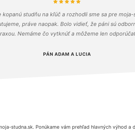
 kopanú studňu na kľúč a rozhodli sme sa pre moja-
tujeme, práve naopak. Bolo vidieť, že páni sú odborn
raxou. Nemáme čo vytknúť a môžeme len odporúčať
PÁN ADAM A LUCIA
oja-studna.sk. Ponúkame vám prehľad hlavných výhod a dô