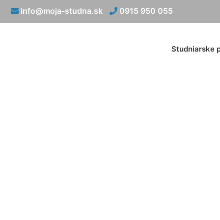
info@moja-studna.sk
0915 950 055
Studniarske 
Vr