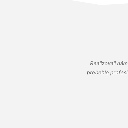
Realizovali ná
prebehlo profes