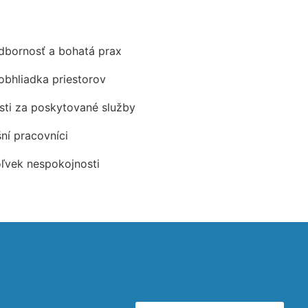
odbornosť a bohatá prax
obhliadka priestorov
ti za poskytované služby
šní pracovníci
oľvek nespokojnosti