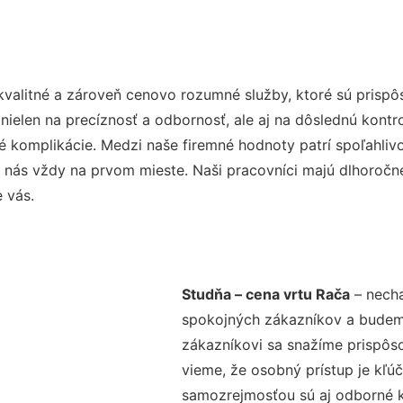
kvalitné a zároveň cenovo rozumné služby, ktoré sú prisp
e nielen na precíznosť a odbornosť, ale aj na dôslednú kont
komplikácie. Medzi naše firemné hodnoty patrí spoľahlivos
 nás vždy na prvom mieste. Naši pracovníci majú dlhoročné
 vás.
Studňa – cena vrtu Rača
– necha
spokojných zákazníkov a budeme 
zákazníkovi sa snažíme prispôso
vieme, že osobný prístup je kľ
samozrejmosťou sú aj odborné ko