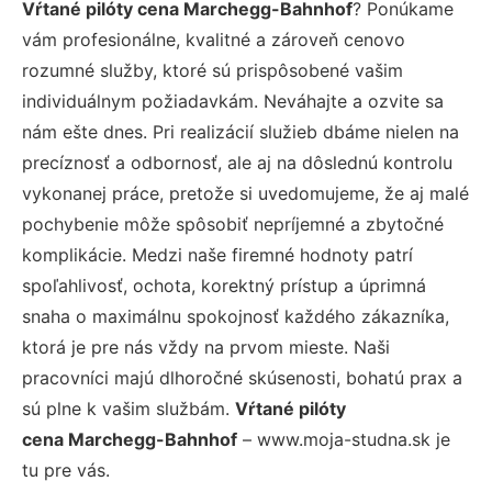
Vŕtané pilóty cena Marchegg-Bahnhof
? Ponúkame
vám profesionálne, kvalitné a zároveň cenovo
rozumné služby, ktoré sú prispôsobené vašim
individuálnym požiadavkám. Neváhajte a ozvite sa
nám ešte dnes. Pri realizácií služieb dbáme nielen na
precíznosť a odbornosť, ale aj na dôslednú kontrolu
vykonanej práce, pretože si uvedomujeme, že aj malé
pochybenie môže spôsobiť nepríjemné a zbytočné
komplikácie. Medzi naše firemné hodnoty patrí
spoľahlivosť, ochota, korektný prístup a úprimná
snaha o maximálnu spokojnosť každého zákazníka,
ktorá je pre nás vždy na prvom mieste. Naši
pracovníci majú dlhoročné skúsenosti, bohatú prax a
sú plne k vašim službám.
Vŕtané pilóty
cena Marchegg-Bahnhof
– www.moja-studna.sk je
tu pre vás.