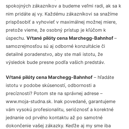
spokojných zákazníkov a budeme veľmi radi, ak sa k
nim pridáte aj vy. Každému zákazníkovi sa snažíme
prispôsobiť a vyhovieť v maximálnej možnej miere,
pretože vieme, že osobný prístup je kľúčom k
úspechu.
Vŕtané pilóty cena Marchegg-Bahnhof
–
samozrejmosťou sú aj odborné konzultácie či
detailné poradenstvo, aby ste mali istotu, že
výsledok bude presne podľa vašich predstáv.
Vŕtané pilóty cena Marchegg-Bahnhof
– hľadáte
istotu v podobe skúseností, odbornosti a
precíznosti? Potom ste na správnej adrese –
www.moja-studna.sk. Inak povedané, garantujeme
vám vysokú profesionalitu, serióznosť a korektné
jednanie od prvého kontaktu až po samotné
dokončenie vašej zákazky. Keďže aj my sme iba