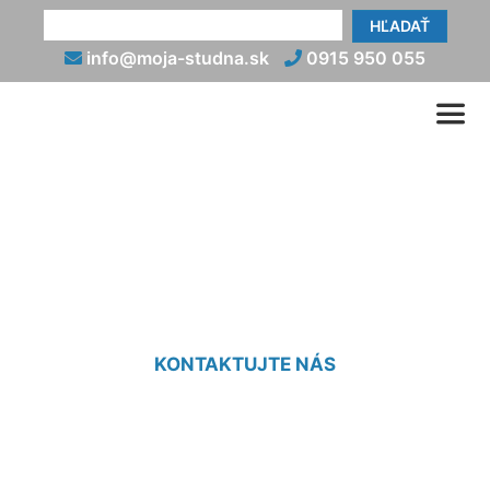
HĽADAŤ
info@moja-studna.sk
0915 950 055
Vŕtané pilóty cena
Marchegg-Bahnhof
KONTAKTUJTE NÁS