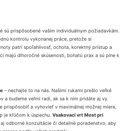
ré sú prispôsobené vašim individuálnym požiadavkám.
lednú kontrolu vykonanej práce, pretože si
ty patrí spoľahlivosť, ochota, korektný prístup a
i majú dlhoročné skúsenosti, bohatú prax a sú plne k
ve
– nechajte to na nás. Našimi rukami prešlo veľké
a budeme veľmi radi, ak sa k nim pridáte aj vy.
 prispôsobiť a vyhovieť v maximálnej možnej miere,
up je kľúčom k úspechu.
Vsakovací vrt Most pri
aj odborné konzultácie či detailné poradenstvo, aby