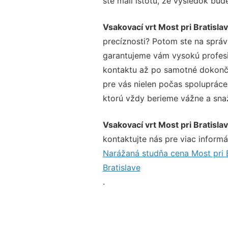
ste mali istotu, že výsledok bud
Vsakovací vrt Most pri Bratisla
precíznosti? Potom ste na sprá
garantujeme vám vysokú profesio
kontaktu až po samotné dokonče
pre vás nielen počas spolupráce,
ktorú vždy berieme vážne a snaží
Vsakovací vrt Most pri Bratisla
kontaktujte nás pre viac informác
Narážaná studňa cena Most pri B
Bratislave
.