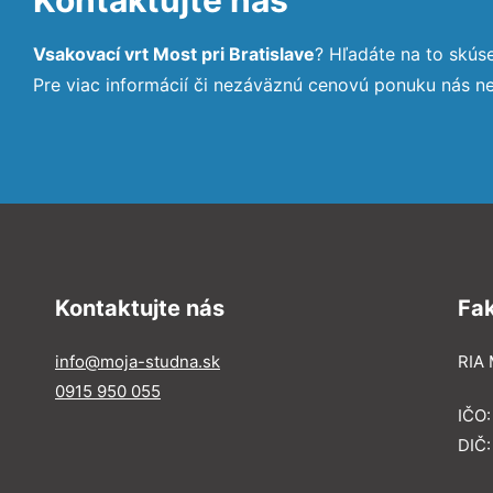
Vsakovací vrt Most pri Bratislave
? Hľadáte na to skú
Pre viac informácií či nezáväznú cenovú ponuku nás n
Kontaktujte nás
Fa
info@moja-studna.sk
RIA 
0915 950 055
IČO
DIČ