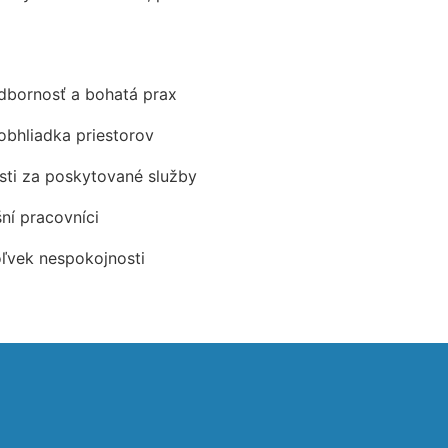
odbornosť a bohatá prax
obhliadka priestorov
ti za poskytované služby
šní pracovníci
oľvek nespokojnosti