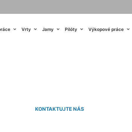
práce
Vrty
Jamy
Pilóty
Výkopové práce
e vrty Most pri Br
KONTAKTUJTE NÁS