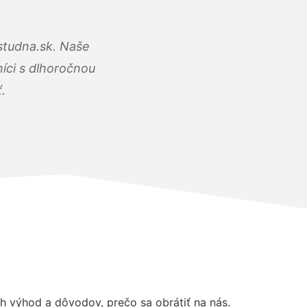
studna.sk. Naše
íci s dlhoročnou
.
 výhod a dôvodov, prečo sa obrátiť na nás.