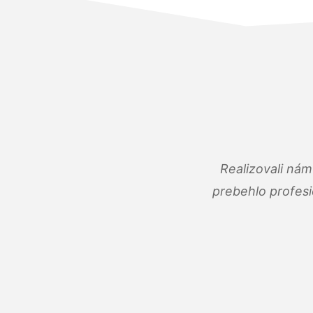
Realizovali ná
prebehlo profes