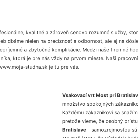
sionálne, kvalitné a zároveň cenovo rozumné služby, kto
užieb dbáme nielen na precíznosť a odbornosť, ale aj na dôs
ríjemné a zbytočné komplikácie. Medzi naše firemné hodno
ka, ktorá je pre nás vždy na prvom mieste. Naši pracovníc
www.moja-studna.sk je tu pre vás.
Vsakovací vrt Most pri Bratisla
množstvo spokojných zákazníkov 
Každému zákazníkovi sa snažíme
pretože vieme, že osobný príst
Bratislave
– samozrejmosťou sú 