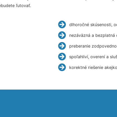
budete ľutovať.
dlhoročné skúsenosti, 
nezáväzná a bezplatná 
preberanie zodpovednos
spoľahliví, overení a slu
korektné riešenie akejk