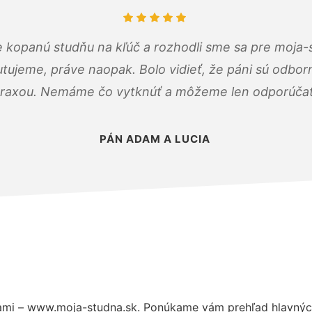
 kopanú studňu na kľúč a rozhodli sme sa pre moja-
tujeme, práve naopak. Bolo vidieť, že páni sú odborn
raxou. Nemáme čo vytknúť a môžeme len odporúčať
PÁN ADAM A LUCIA
ami – www.moja-studna.sk. Ponúkame vám prehľad hlavných