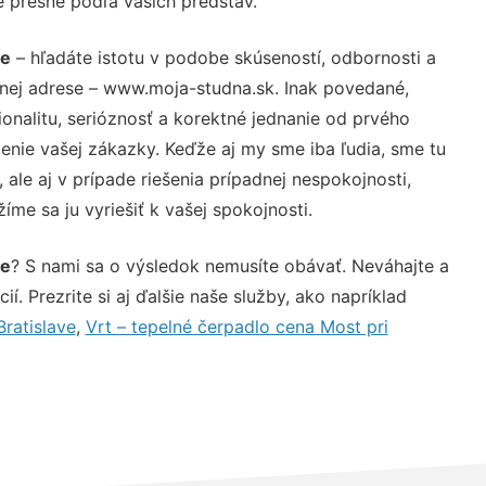
e presne podľa vašich predstáv.
ve
– hľadáte istotu v podobe skúseností, odbornosti a
vnej adrese – www.moja-studna.sk. Inak povedané,
nalitu, serióznosť a korektné jednanie od prvého
nie vašej zákazky. Keďže aj my sme iba ľudia, sme tu
 ale aj v prípade riešenia prípadnej nespokojnosti,
me sa ju vyriešiť k vašej spokojnosti.
ve
? S nami sa o výsledok nemusíte obávať. Neváhajte a
ií. Prezrite si aj ďalšie naše služby, ako napríklad
ratislave
,
Vrt – tepelné čerpadlo cena Most pri