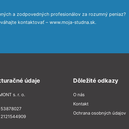
sených a zodpovedných profesionálov za rozumný peniaz?
eváhajte kontaktovať – www.moja-studna.sk.
kturačné údaje
Dôležité odkazy
MONT s. r. o.
O nás
Kontakt
: 53878027
Ochrana osobných údajov
: 2121544909