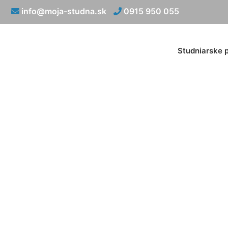
info@moja-studna.sk
0915 950 055
Studniarske 
Vsakovaci