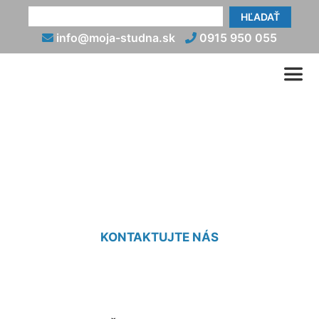
HĽADAŤ
info@moja-studna.sk
0915 950 055
Vsakovacia jama cena
Čunovo
KONTAKTUJTE NÁS