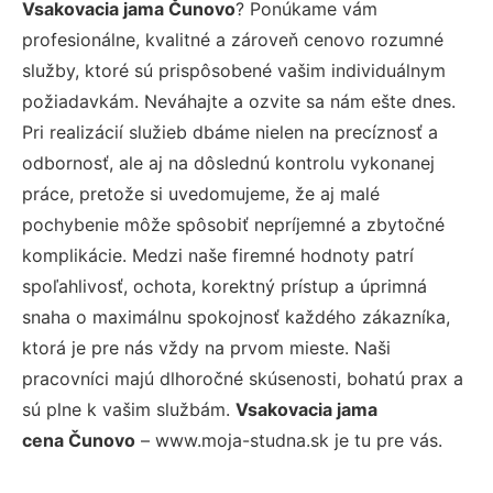
Vsakovacia jama Čunovo
? Ponúkame vám
profesionálne, kvalitné a zároveň cenovo rozumné
služby, ktoré sú prispôsobené vašim individuálnym
požiadavkám. Neváhajte a ozvite sa nám ešte dnes.
Pri realizácií služieb dbáme nielen na precíznosť a
odbornosť, ale aj na dôslednú kontrolu vykonanej
práce, pretože si uvedomujeme, že aj malé
pochybenie môže spôsobiť nepríjemné a zbytočné
komplikácie. Medzi naše firemné hodnoty patrí
spoľahlivosť, ochota, korektný prístup a úprimná
snaha o maximálnu spokojnosť každého zákazníka,
ktorá je pre nás vždy na prvom mieste. Naši
pracovníci majú dlhoročné skúsenosti, bohatú prax a
sú plne k vašim službám.
Vsakovacia jama
cena Čunovo
– www.moja-studna.sk je tu pre vás.