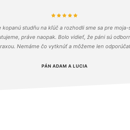
 kopanú studňu na kľúč a rozhodli sme sa pre moja-
tujeme, práve naopak. Bolo vidieť, že páni sú odborn
raxou. Nemáme čo vytknúť a môžeme len odporúčať
PÁN ADAM A LUCIA