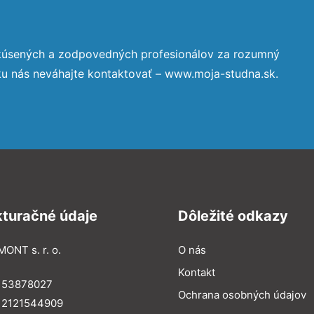
skúsených a zodpovedných profesionálov za rozumný
ku nás neváhajte kontaktovať – www.moja-studna.sk.
kturačné údaje
Dôležité odkazy
MONT s. r. o.
O nás
Kontakt
: 53878027
Ochrana osobných údajov
: 2121544909