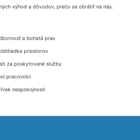
ých výhod a dôvodov, prečo sa obrátiť na nás.
odbornosť a bohatá prax
obhliadka priestorov
ti za poskytované služby
šní pracovníci
oľvek nespokojnosti