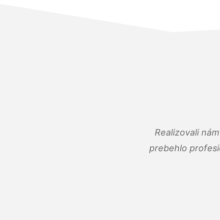
Realizovali ná
prebehlo profes