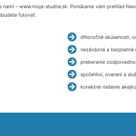
s nami – www.moja-studna.sk. Ponúkame vám prehľad hlavn
budete ľutovať.
dlhoročné skúsenosti, 
nezáväzná a bezplatná 
preberanie zodpovednos
spoľahliví, overení a slu
korektné riešenie akejk