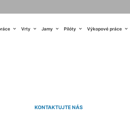
práce
Vrty
Jamy
Pilóty
Výkopové práce
jama cena Deutsch
KONTAKTUJTE NÁS