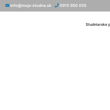
info@moja-studna.sk
0915 950 055
Studniarske 
Vsakovacia 