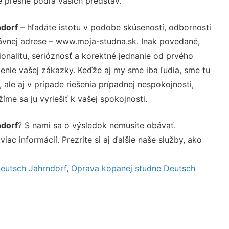
e presne podľa vašich predstáv.
ndorf
– hľadáte istotu v podobe skúseností, odbornosti
rávnej adrese – www.moja-studna.sk. Inak povedané,
nalitu, serióznosť a korektné jednanie od prvého
nie vašej zákazky. Keďže aj my sme iba ľudia, sme tu
 ale aj v prípade riešenia prípadnej nespokojnosti,
me sa ju vyriešiť k vašej spokojnosti.
ndorf
? S nami sa o výsledok nemusíte obávať.
iac informácií. Prezrite si aj ďalšie naše služby, ako
eutsch Jahrndorf
,
Oprava kopanej studne Deutsch