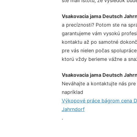
ste mali istotu, že výsledok bud
Vsakovacia jama Deutsch Jahr
a precíznosti? Potom ste na sp
garantujeme vám vysokú profesio
kontaktu až po samotné dokonče
pre vás nielen počas spolupráce,
ktorú vždy berieme vážne a snaží
Vsakovacia jama Deutsch Jahr
Neváhajte a kontaktujte nás pre v
napríklad
Výkopové práce bágrom cena D
Jahrndorf
.