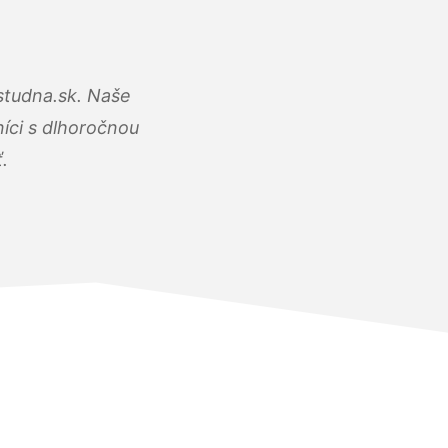
studna.sk. Naše
íci s dlhoročnou
.