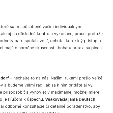
ktoré sú prispôsobené vašim individuálnym
 ale aj na dôslednú kontrolu vykonanej práce, pretože
noty patrí spoľahlivosť, ochota, korektný prístup a
i majú dlhoročné skúsenosti, bohatú prax a sú plne k
ndorf
– nechajte to na nás. Našimi rukami prešlo veľké
a budeme veľmi radi, ak sa k nim pridáte aj vy.
 prispôsobiť a vyhovieť v maximálnej možnej miere,
up je kľúčom k úspechu.
Vsakovacia jama Deutsch
aj odborné konzultácie či detailné poradenstvo, aby