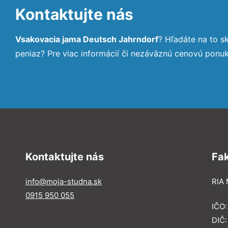
Kontaktujte nás
Vsakovacia jama Deutsch Jahrndorf
? Hľadáte na to 
peniaz? Pre viac informácií či nezáväznú cenovú ponu
Kontaktujte nás
Fa
info@moja-studna.sk
RIA 
0915 950 055
IČO
DIČ