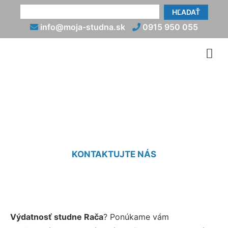
HĽADAŤ
info@moja-studna.sk
0915 950 055
Výdatnosť studne Rača
KONTAKTUJTE NÁS
Výdatnosť studne Rača
? Ponúkame vám