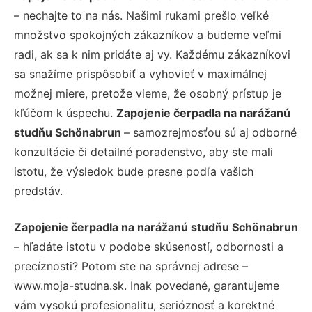
– nechajte to na nás. Našimi rukami prešlo veľké
množstvo spokojných zákazníkov a budeme veľmi
radi, ak sa k nim pridáte aj vy. Každému zákazníkovi
sa snažíme prispôsobiť a vyhovieť v maximálnej
možnej miere, pretože vieme, že osobný prístup je
kľúčom k úspechu.
Zapojenie čerpadla na narážanú
studňu Schönabrun
– samozrejmosťou sú aj odborné
konzultácie či detailné poradenstvo, aby ste mali
istotu, že výsledok bude presne podľa vašich
predstáv.
Zapojenie čerpadla na narážanú studňu Schönabrun
– hľadáte istotu v podobe skúseností, odbornosti a
precíznosti? Potom ste na správnej adrese –
www.moja-studna.sk. Inak povedané, garantujeme
vám vysokú profesionalitu, serióznosť a korektné