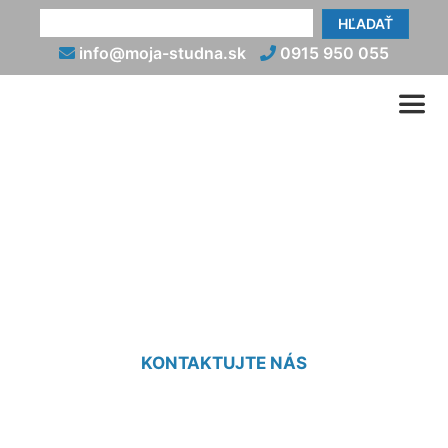
HĽADAŤ
info@moja-studna.sk
0915 950 055
Zapojenie čerpadla na
narážanú studňu
Schönabrun
KONTAKTUJTE NÁS