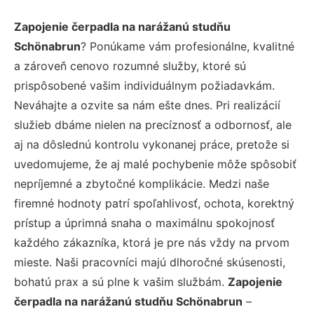
Zapojenie čerpadla na narážanú studňu
Schönabrun
? Ponúkame vám profesionálne, kvalitné
a zároveň cenovo rozumné služby, ktoré sú
prispôsobené vašim individuálnym požiadavkám.
Neváhajte a ozvite sa nám ešte dnes. Pri realizácií
služieb dbáme nielen na precíznosť a odbornosť, ale
aj na dôslednú kontrolu vykonanej práce, pretože si
uvedomujeme, že aj malé pochybenie môže spôsobiť
nepríjemné a zbytočné komplikácie. Medzi naše
firemné hodnoty patrí spoľahlivosť, ochota, korektný
prístup a úprimná snaha o maximálnu spokojnosť
každého zákazníka, ktorá je pre nás vždy na prvom
mieste. Naši pracovníci majú dlhoročné skúsenosti,
bohatú prax a sú plne k vašim službám.
Zapojenie
čerpadla na narážanú studňu Schönabrun
–