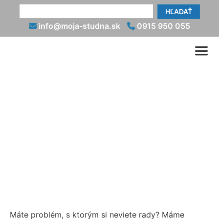
HĽADAŤ
info@moja-studna.sk
0915 950 055
Vyčistenie studne (čistenie
studne)
info@moja-studna.sk
0915 950 055
Máte problém, s ktorým si neviete rady? Máme