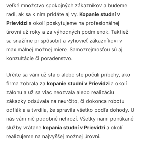
veľké množstvo spokojných zákazníkov a budeme
radi, ak sa k nim pridáte aj vy.
Kopanie studní v
Prievidzi
a okolí poskytujeme na profesionálnej
úrovni už roky a za výhodných podmienok. Taktiež
sa snažíme prispôsobiť a vyhovieť zákazníkovi v
maximálnej možnej miere. Samozrejmosťou sú aj
konzultácie či poradenstvo.
Určite sa vám už stalo alebo ste počuli príbehy, ako
firma zobrala za
kopanie studní v Prievidzi
a okolí
zálohu a už sa viac neozvala alebo realizáciu
zákazky odsúvala na neurčito, či dokonca robotu
odflákla a tvrdila, že spravila všetko podľa dohody. U
nás vám nič podobné nehrozí. Všetky nami ponúkané
služby vrátane
kopania studní v Prievidzi
a okolí
realizujeme na najvyššej možnej úrovni.