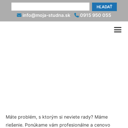
HĽADAŤ
info@moja-studna.sk
0915 950 055
Kopanie studní Prievidza
info@moja-studna.sk
0915 950 055
Máte problém, s ktorým si neviete rady? Máme
riešenie. Ponúkame vám profesionálne a cenovo