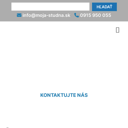
HĽADAŤ
info@moja-studna.sk
0915 950 055
Čistenie studne airliftom
Hollern
KONTAKTUJTE NÁS