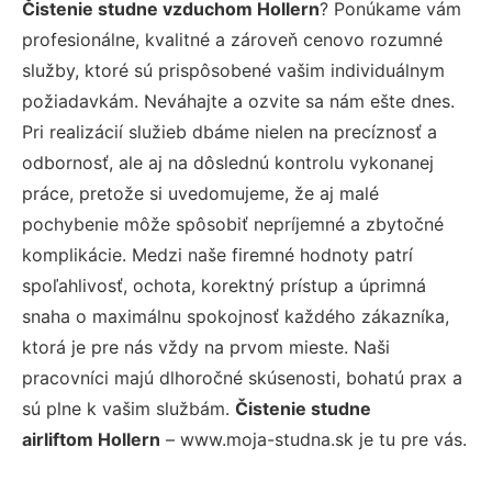
Čistenie studne vzduchom Hollern
? Ponúkame vám
profesionálne, kvalitné a zároveň cenovo rozumné
služby, ktoré sú prispôsobené vašim individuálnym
požiadavkám. Neváhajte a ozvite sa nám ešte dnes.
Pri realizácií služieb dbáme nielen na precíznosť a
odbornosť, ale aj na dôslednú kontrolu vykonanej
práce, pretože si uvedomujeme, že aj malé
pochybenie môže spôsobiť nepríjemné a zbytočné
komplikácie. Medzi naše firemné hodnoty patrí
spoľahlivosť, ochota, korektný prístup a úprimná
snaha o maximálnu spokojnosť každého zákazníka,
ktorá je pre nás vždy na prvom mieste. Naši
pracovníci majú dlhoročné skúsenosti, bohatú prax a
sú plne k vašim službám.
Čistenie studne
airliftom Hollern
– www.moja-studna.sk je tu pre vás.