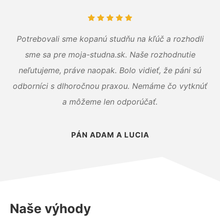
Potrebovali sme kopanú studňu na kľúč a rozhodli
sme sa pre moja-studna.sk. Naše rozhodnutie
neľutujeme, práve naopak. Bolo vidieť, že páni sú
odborníci s dlhoročnou praxou. Nemáme čo vytknúť
a môžeme len odporúčať.
PÁN ADAM A LUCIA
Naše výhody