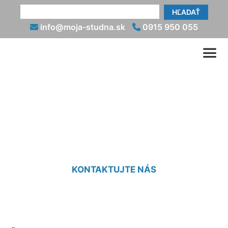
HĽADAŤ
info@moja-studna.sk
0915 950 055
Čistenie studne airliftom
Most pri Bratislave
KONTAKTUJTE NÁS