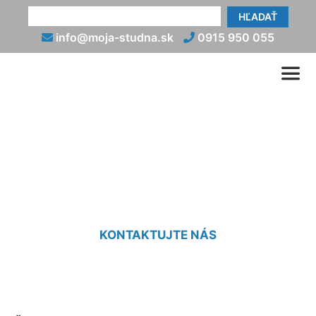
HĽADAŤ
info@moja-studna.sk
0915 950 055
Čistenie studne airliftom
Svätý Jur
KONTAKTUJTE NÁS