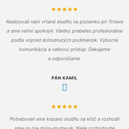
Realizovali nám vŕtanú studňu na pozemku pri Trnave
a sme veľmi spokojní. Všetko prebehlo profesionálne
podľa vopred dohodnutých podmienok. Výborná
komunikácia a celkový prístup. Ďakujeme
a odporúčame.
PÁN KAMIL
Potrebovali sme kopanú studňu na kľúč a rozhodli
sme sa pre moja-studna.sk. Naše rozhodnutie