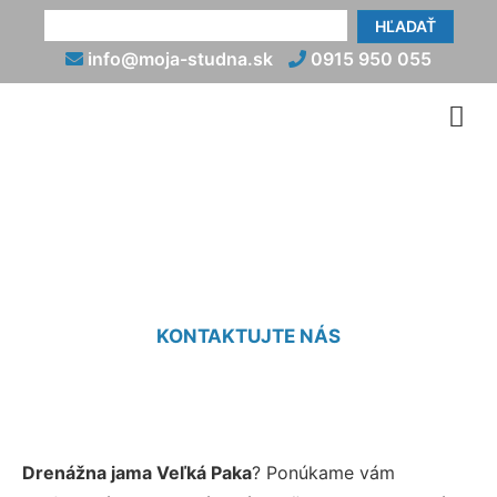
HĽADAŤ
info@moja-studna.sk
0915 950 055
Drenážne jamy Veľká Paka
KONTAKTUJTE NÁS
Drenážna jama Veľká Paka
? Ponúkame vám