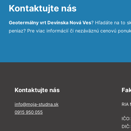
Kontaktujte nás
Geotermálny vrt Devínska Nová Ves
? Hľadáte na to 
peniaz? Pre viac informácií či nezáväznú cenovú ponu
Kontaktujte nás
Fa
info@moja-studna.sk
RIA 
0915 950 055
IČO
DIČ