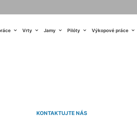
práce
Vrty
Jamy
Pilóty
Výkopové práce
ne vrty Devínska 
KONTAKTUJTE NÁS