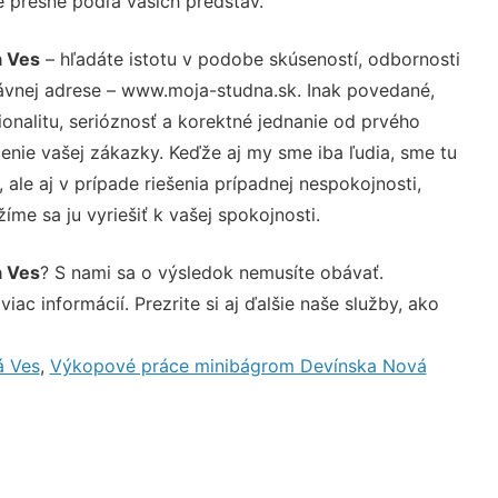
e presne podľa vašich predstáv.
á Ves
– hľadáte istotu v podobe skúseností, odbornosti
rávnej adrese – www.moja-studna.sk. Inak povedané,
nalitu, serióznosť a korektné jednanie od prvého
nie vašej zákazky. Keďže aj my sme iba ľudia, sme tu
 ale aj v prípade riešenia prípadnej nespokojnosti,
me sa ju vyriešiť k vašej spokojnosti.
á Ves
? S nami sa o výsledok nemusíte obávať.
iac informácií. Prezrite si aj ďalšie naše služby, ako
á Ves
,
Výkopové práce minibágrom Devínska Nová