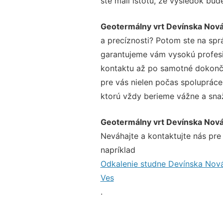
ste mali istotu, že výsledok bud
Geotermálny vrt Devínska Nov
a precíznosti? Potom ste na sp
garantujeme vám vysokú profesio
kontaktu až po samotné dokonče
pre vás nielen počas spolupráce,
ktorú vždy berieme vážne a snaží
Geotermálny vrt Devínska Nov
Neváhajte a kontaktujte nás pre v
napríklad
Odkalenie studne Devínska Nov
Ves
.