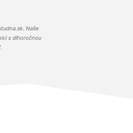
studna.sk. Naše
íci s dlhoročnou
.