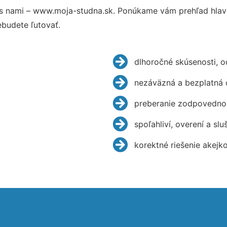
s nami – www.moja-studna.sk. Ponúkame vám prehľad hlavn
budete ľutovať.
dlhoročné skúsenosti, 
nezáväzná a bezplatná 
preberanie zodpovednos
spoľahliví, overení a slu
korektné riešenie akejk