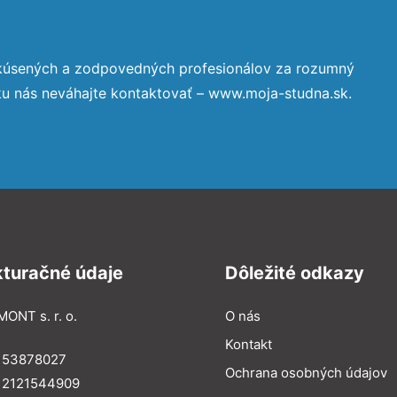
skúsených a zodpovedných profesionálov za rozumný
ku nás neváhajte kontaktovať – www.moja-studna.sk.
kturačné údaje
Dôležité odkazy
MONT s. r. o.
O nás
Kontakt
: 53878027
Ochrana osobných údajov
: 2121544909