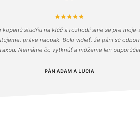
 kopanú studňu na kľúč a rozhodli sme sa pre moja-
tujeme, práve naopak. Bolo vidieť, že páni sú odborn
raxou. Nemáme čo vytknúť a môžeme len odporúčať
PÁN ADAM A LUCIA