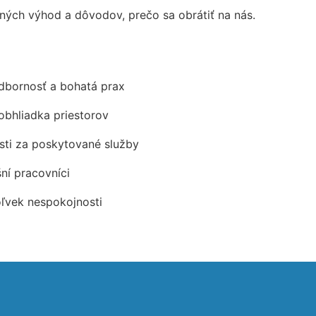
ých výhod a dôvodov, prečo sa obrátiť na nás.
odbornosť a bohatá prax
obhliadka priestorov
ti za poskytované služby
šní pracovníci
oľvek nespokojnosti