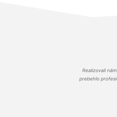
Realizovali ná
prebehlo profes