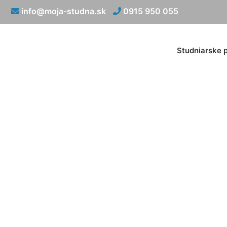
info@moja-studna.sk
0915 950 055
Studniarske 
Geotermál