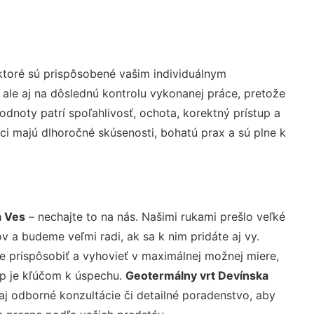
ktoré sú prispôsobené vašim individuálnym
 ale aj na dôslednú kontrolu vykonanej práce, pretože
noty patrí spoľahlivosť, ochota, korektný prístup a
i majú dlhoročné skúsenosti, bohatú prax a sú plne k
á Ves
– nechajte to na nás. Našimi rukami prešlo veľké
a budeme veľmi radi, ak sa k nim pridáte aj vy.
 prispôsobiť a vyhovieť v maximálnej možnej miere,
up je kľúčom k úspechu.
Geotermálny vrt Devínska
j odborné konzultácie či detailné poradenstvo, aby