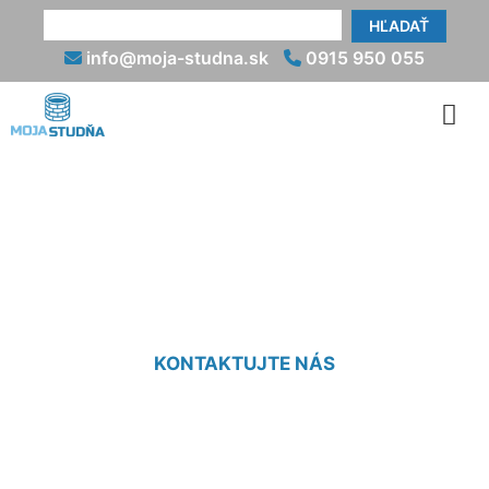
HĽADAŤ
info@moja-studna.sk
0915 950 055
Hydrogeologický posudok
cena Nová Dedinka
KONTAKTUJTE NÁS