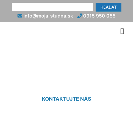
HĽADAŤ
info@moja-studna.sk
0915 950 055
Cena mikropilótov Deutsch
Haslau
KONTAKTUJTE NÁS