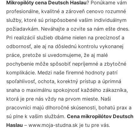
Mikropilóty cena Deutsch Haslau
? Ponúkame vám
profesionálne, kvalitné a zároveň cenovo rozumné
služby, ktoré sú prispôsobené vašim individuálnym
požiadavkám. Neváhajte a ozvite sa nám ešte dnes.
Pri realizácií služieb dbáme nielen na precíznosť a
odbornosť, ale aj na dôslednú kontrolu vykonanej
práce, pretože si uvedomujeme, že aj malé
pochybenie môže spôsobiť nepríjemné a zbytočné
komplikácie. Medzi naše firemné hodnoty patrí
spoľahlivosť, ochota, korektný prístup a úprimná
snaha o maximálnu spokojnosť každého zákazníka,
ktorá je pre nás vždy na prvom mieste. Naši
pracovníci majú dlhoročné skúsenosti, bohatú prax a
sú plne k vašim službám.
Cena mikropilótov Deutsch
Haslau
– www.moja-studna.sk je tu pre vás.