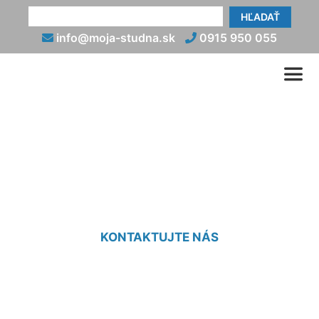
HĽADAŤ
info@moja-studna.sk
0915 950 055
Montáž ručnej pumpy do
studne Petržalka
KONTAKTUJTE NÁS