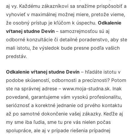
aj vy. Každému zákazníkovi sa snažíme prispôsobiť a
vyhovieť v maximálnej možnej miere, pretože vieme,
že osobný prístup je kľúčom k úspechu.
Odkalenie
vŕtanej studne Devín
– samozrejmosťou sú aj
odborné konzultácie či detailné poradenstvo, aby ste
mali istotu, že výsledok bude presne podľa vašich
predstáv.
Odkalenie vŕtanej studne Devín
– hľadáte istotu v
podobe skúseností, odbornosti a precíznosti? Potom
ste na správnej adrese – www.moja-studna.sk. Inak
povedané, garantujeme vám vysokú profesionalitu,
serióznosť a korektné jednanie od prvého kontaktu
až po samotné dokončenie vašej zákazky. Keďže aj
my sme iba ľudia, sme tu pre vás nielen počas
spolupráce, ale aj v prípade riešenia prípadnej