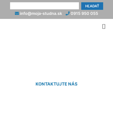
HĽADAŤ
info@moja-studna.sk
0915 950 055
Odkalenie vŕtanej studne
Devín
KONTAKTUJTE NÁS