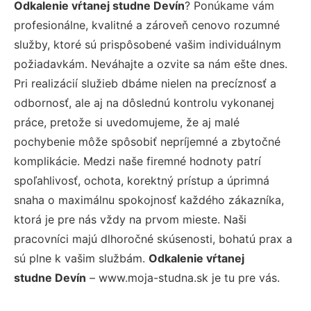
Odkalenie vŕtanej studne Devín
? Ponúkame vám
profesionálne, kvalitné a zároveň cenovo rozumné
služby, ktoré sú prispôsobené vašim individuálnym
požiadavkám. Neváhajte a ozvite sa nám ešte dnes.
Pri realizácií služieb dbáme nielen na precíznosť a
odbornosť, ale aj na dôslednú kontrolu vykonanej
práce, pretože si uvedomujeme, že aj malé
pochybenie môže spôsobiť nepríjemné a zbytočné
komplikácie. Medzi naše firemné hodnoty patrí
spoľahlivosť, ochota, korektný prístup a úprimná
snaha o maximálnu spokojnosť každého zákazníka,
ktorá je pre nás vždy na prvom mieste. Naši
pracovníci majú dlhoročné skúsenosti, bohatú prax a
sú plne k vašim službám.
Odkalenie vŕtanej
studne Devín
– www.moja-studna.sk je tu pre vás.